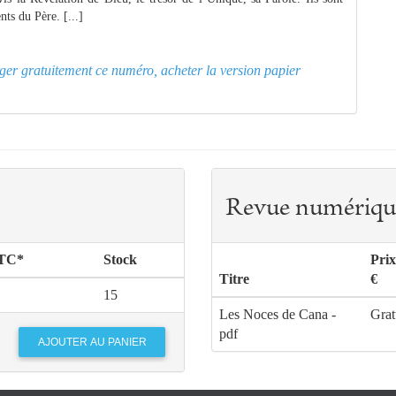
ts du Père. [...]
arger gratuitement ce numéro, acheter la version papier
Revue numériqu
TTC*
Stock
Pri
Titre
€
15
Les Noces de Cana -
Grat
pdf