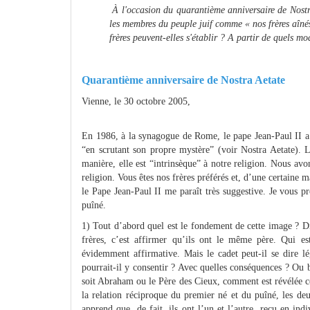
À l'occasion du quarantième anniversaire de Nostra
les membres du peuple juif comme « nos frères aînés
frères peuvent-elles s'établir ? A partir de quels mo
Quarantième anniversaire de Nostra Aetate
Vienne, le 30 octobre 2005,
En 1986, à la synagogue de Rome, le pape Jean-Paul II a 
“en scrutant son propre mystère” (voir Nostra Aetate). L
manière, elle est “intrinsèque” à notre religion. Nous av
religion. Vous êtes nos frères préférés et, d’une certaine 
le Pape Jean-Paul II me paraît très suggestive. Je vous pro
puîné.
1) Tout d’abord quel est le fondement de cette image ? Di
frères, c’est affirmer qu’ils ont le même père. Qui e
évidemment affirmative. Mais le cadet peut-il se dire lé
pourrait-il y consentir ? Avec quelles conséquences ? Ou 
soit Abraham ou le Père des Cieux, comment est révélée cett
la relation réciproque du premier né et du puîné, les deu
apprend que, de fait, ils ont l’un et l’autre, reçu en ind