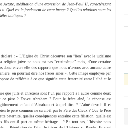
 Aetate, méditation d'une expression de Jean-Paul II, caractérisant
 ». Quel est le fondement de cette image ? Quelles relations entre les
dèles bibliques ?
déclaré : « L’Église du Christ découvre son “lien” avec le judaïsme
a religion juive ne nous est pas “extrinsèque” mais, d’une certaine
ons donc envers elle des rapports que nous n’avons avec aucune autre
manière, on pourrait dire nos frères aînés ». Cette image employée par
pose de réfléchir à ce que signifie cette fraternité entre l’aîné et le
re que juifs et chrétiens sont l’un par rapport à l’autre comme deux
st ce père ? Est-ce Abraham ? Pour le frère aîné, la réponse est
gitimement enfant d’Abraham et à quel titre ? L’aîné devrait-il et
bien le père commun ne serait-il pas le Père des Cieux ? Que le Père
e paternité, quelles conséquences entraîne cette filiation, quelle est
x fils ont-il part au même héritage... ? En tout cas, l’histoire nous
ivis la Révélation de Dieu, le trésor de l’Unique, sa Parole. Ils sont