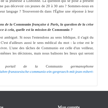
de la jeunesse à Lisbonne. La question qui se pose à présent
r à ne pas décevoir ces jeunes de 20 à 30 ans ? Sommes-nous en
eur langage ? Trouveront-ils dans l'Église une réponse à leur
ans de la
Communio
française à Paris, la question de la crise
ace à cela, quelle est la mission de
Communio
?
est ambiguë. Si nous l'entendons au sens biblique, il s'agit du
'est d'ailleurs aussi le sens médical du mot : la crise est le
ivre. L'une des tâches de Communio est celle d'un veilleur,
mêmes les décisions, mais nous balisons les lieux qui seront
le portail de la
Communio
germanophone
jahre-franzoesische-communio-ein-gespraech-mit-jean-robert-
os
Mon compte