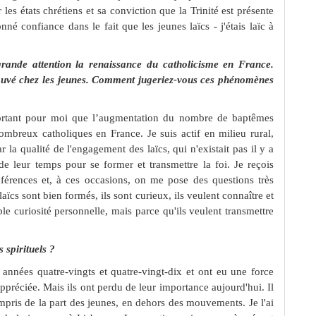
 les états chrétiens et sa conviction que la Trinité est présente
onné confiance dans le fait que les jeunes laïcs - j'étais laïc à
ande attention la renaissance du catholicisme en France.
ouvé chez les jeunes. Comment jugeriez-vous ces phénomènes
mportant pour moi que l’augmentation du nombre de baptêmes
ombreux catholiques en France. Je suis actif en milieu rural,
r la qualité de l'engagement des laïcs, qui n'existait pas il y a
 leur temps pour se former et transmettre la foi. Je reçois
rences et, à ces occasions, on me pose des questions très
laïcs sont bien formés, ils sont curieux, ils veulent connaître et
e curiosité personnelle, mais parce qu'ils veulent transmettre
 spirituels ?
nnées quatre-vingts et quatre-vingt-dix et ont eu une force
préciée. Mais ils ont perdu de leur importance aujourd'hui. Il
mpris de la part des jeunes, en dehors des mouvements. Je l'ai