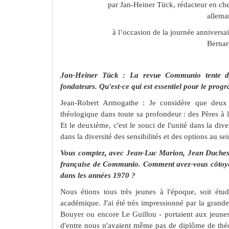
par Jan-Heiner Tück,
rédacteur en ch
allema
à l’occasion de la journée annivers
Bernar
Jan-Heiner Tück : La revue Communio tente de t
fondateurs. Qu'est-ce qui est essentiel pour le p
Jean-Robert Armogathe : Je considère que deux a
théologique dans toute sa profondeur : des Pères à 
Et le deuxième, c'est le souci de l'unité dans la 
dans la diversité des sensibilités et des options au sei
Vous comptez, avec Jean-Luc Marion, Jean Duchesne
française de Communio. Comment avez-vous côtoyé
dans les années 1970 ?
Nous étions tous très jeunes à l'époque, soit étudi
académique. J'ai été très impressionné par la grand
Bouyer ou encore Le Guillou - portaient aux jeunes
d'entre nous n'avaient même pas de diplôme de théol