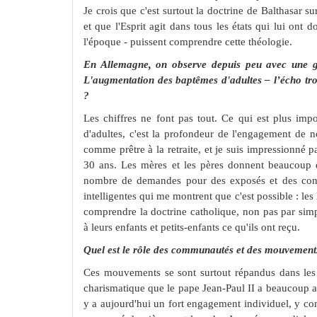
Je crois que c'est surtout la doctrine de Balthasar sur
et que l'Esprit agit dans tous les états qui lui ont d
l'époque - puissent comprendre cette théologie.
En Allemagne, on observe depuis peu avec une gr
L'augmentation des baptêmes d'adultes – l’écho tr
?
Les chiffres ne font pas tout. Ce qui est plus i
d'adultes, c'est la profondeur de l'engagement de n
comme prêtre à la retraite, et je suis impressionné pa
30 ans. Les mères et les pères donnent beaucoup de
nombre de demandes pour des exposés et des confé
intelligentes qui me montrent que c'est possible : les 
comprendre la doctrine catholique, non pas par simpl
à leurs enfants et petits-enfants ce qu'ils ont reçu.
Quel est le rôle des communautés et des mouvements
Ces mouvements se sont surtout répandus dans les a
charismatique que le pape Jean-Paul II a beaucoup ap
y a aujourd'hui un fort engagement individuel, y co