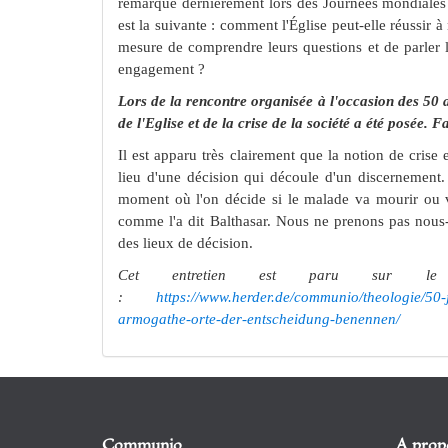
remarqué dernièrement lors des Journées mondiales 
est la suivante : comment l'Église peut-elle réussi
mesure de comprendre leurs questions et de parler l
engagement ?
Lors de la rencontre organisée à l'occasion des 50 
de l'Eglise et de la crise de la société a été posée. F
Il est apparu très clairement que la notion de crise 
lieu d'une décision qui découle d'un discernement. C
moment où l'on décide si le malade va mourir ou v
comme l'a dit Balthasar. Nous ne prenons pas nous-
des lieux de décision.
Cet entretien est paru sur 
:
https://www.herder.de/communio/theologie/50-
armogathe-orte-der-entscheidung-benennen/
Communio
A prop