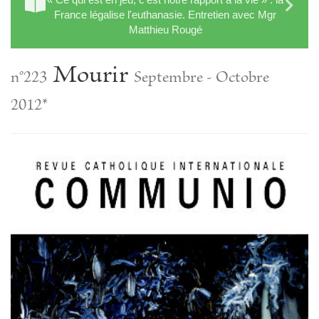
France légalise l'euthanasie. Entretien avec Mgr
Matthieu Rougé
Mourir
n°223
Septembre - Octobre
2012*