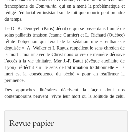
francophone de
Communio
, qui en a mené la problématique et
rédigé l’éditorial en insistant sur le fait que mourir peut prendre
du temps.
Le Dr B. Denoyel (Paris) décrit ce qui se passe dans l’unité de
soins palliatifs (maison Jeanne Garnier) et L. Richard (Québec)
réfute l’objection qui ferait de la sédation une « euthanasie
déguisée ». A. Walker et I. Raguz rappellent le sens chrétien de
la mort : mourir avec le Christ nous ouvre de manière décisive
l’accès à la vie trinitaire. Mgr J.-P. Batut (évêque auxiliaire de
Lyon) réfléchit sur le sens de l’affirmation traditionnelle « la
mort est la conséquence du péché » pour en réaffirmer la
pertinence.
Des approches littéraires décrivent la façon dont nos
contemporains peuvent vivre leur mort ou la solitude de celui
qui reste après la disparition d’un proche. (J.-H. Tück,
professeur à L’université de Vienne, édition allemande de
Communio et P. Cahné, professeur émérite de langue et
littérature française de l'université de Paris-IV -Sorbonne, et
Revue papier
recteur émérite de l’Institut catholique de Paris).