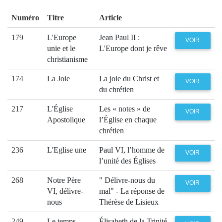
Numéro
Titre
Article
179
L'Europe
Jean Paul II :
VOIR
unie et le
L'Europe dont je rêve
christianisme
174
La Joie
La joie du Christ et
VOIR
du chrétien
217
L'Église
Les « notes » de
VOIR
Apostolique
l’Église en chaque
chrétien
236
L'Eglise une
Paul VI, l’homme de
VOIR
l’unité des Églises
268
Notre Père
" Délivre-nous du
VOIR
VI, délivre-
mal" - La réponse de
nous
Thérèse de Lisieux
249
Le temps
Élisabeth de la Trinité