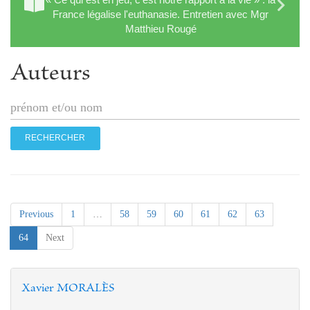
France légalise l'euthanasie. Entretien avec Mgr
Matthieu Rougé
Auteurs
Previous
1
…
58
59
60
61
62
63
(current)
64
Next
Xavier MORALÈS