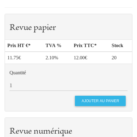
119
Chrétiens-média, pour quoi faire?
Jean-Michel DI
FALCO
Revue papier
Prix HT €*
TVA %
Prix TTC*
Stock
11.75€
2.10%
12.00€
20
Quantité
Revue numérique