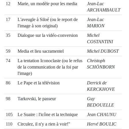
12
Marie, un modèle pour les media
Jean-Luc
ARCHAMBAULT
17
L'aveugle à Siloé (ou le report de
Jean-Luc
l'image à son original)
MARION
35
Dialogue sur la vidéo-conversion
Michel
COSTANTINI
59
Media et lieu sacramentel
Michel DUBOST
74
La tentation Iconoclaste (ou le refus
Christoph
de la communication de la foi par
SCHÖNBORN
l'image)
86
Le Pape et la télévision
Derrick de
KERCKHOVE
98
Tarkovski, le passeur
Guy
BEDOUELLE
105
Le Suaire : l'icône et la technique
Jean CHAUNU
110
Circulez, il n'y a rien à voir!"
Hervé BOULIC