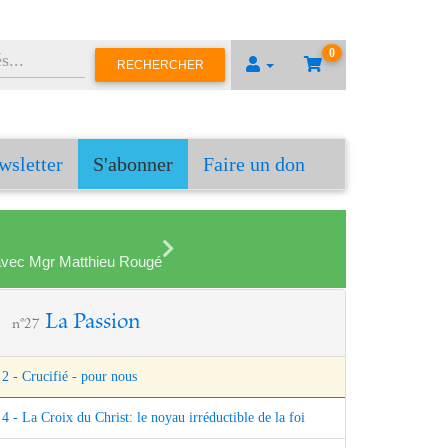
0
RECHERCHER
wsletter
S'abonner
Faire un don
en avec Mgr Matthieu Rougé
La Passion
n°27
2 - Crucifié - pour nous
4 - La Croix du Christ: le noyau irréductible de la foi