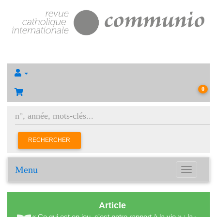
0
RECHERCHER
Menu
Toggle
navigation
Article
« Ce qui est en jeu, c'est notre rapport à la vie » : la