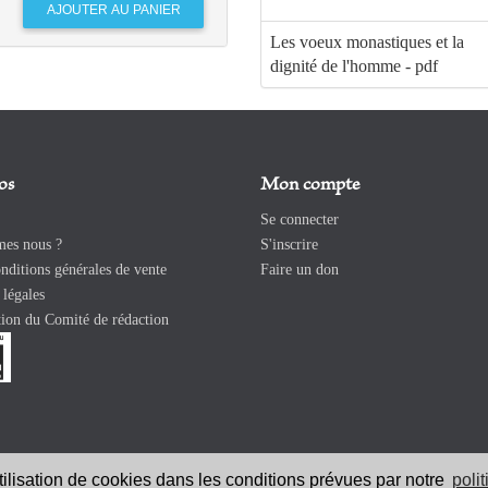
Les voeux monastiques et la
dignité de l'homme - pdf
os
Mon compte
Se connecter
es nous ?
S'inscrire
ditions générales de vente
Faire un don
légales
ion du Comité de rédaction
utilisation de cookies dans les conditions prévues par notre
poli
026 Revue Catholique Internationale COMMUNIO. Tous droits réservés. |
Ment