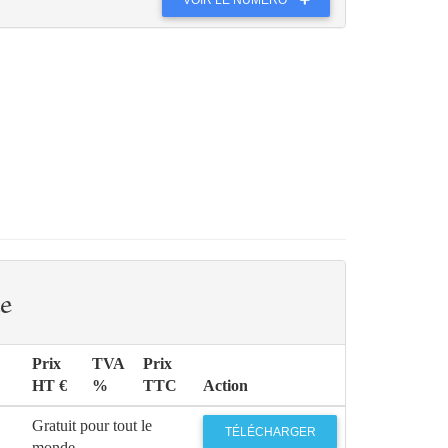
e
Prix
TVA
Prix
HT €
%
TTC
Action
Gratuit pour tout le
TÉLÉCHARGER
monde