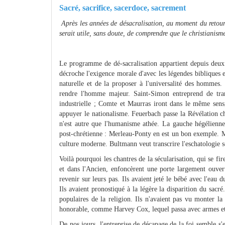
Sacré, sacrifice, sacerdoce, sacrement
Après les années de désacralisation, au moment du retour
serait utile, sans doute, de comprendre que le christianisme
Le programme de dé-sacralisation appartient depuis deux o
décroche l'exigence morale d'avec les légendes bibliques et 
naturelle et de la proposer à l'universalité des hommes.
rendre l'homme majeur. Saint-Simon entreprend de trans
industrielle ; Comte et Maurras iront dans le même sens,
appuyer le nationalisme. Feuerbach passe la Révélation chr
n'est autre que l'humanisme athée. La gauche hégélienne 
post-chrétienne : Merleau-Ponty en est un bon exemple. 
culture moderne. Bultmann veut transcrire l'eschatologie
Voilà pourquoi les chantres de la sécularisation, qui se f
et dans l'Ancien, enfoncèrent une porte largement ouvert
revenir sur leurs pas. Ils avaient jeté le bébé avec l'eau d
Ils avaient pronostiqué à la légère la disparition du sacré
populaires de la religion. Ils n'avaient pas vu monter la
honorable, comme Harvey Cox, lequel passa avec armes et b
De nos jours, l'entreprise de décapage de la foi semble 