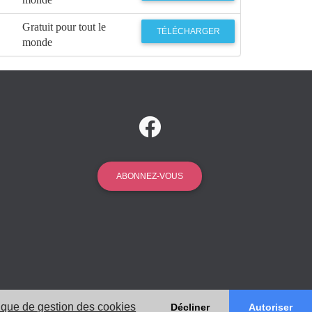
Gratuit pour tout le
TÉLÉCHARGER
monde
ABONNEZ-VOUS
tique de gestion des cookies
Décliner
Autoriser
ions Légales