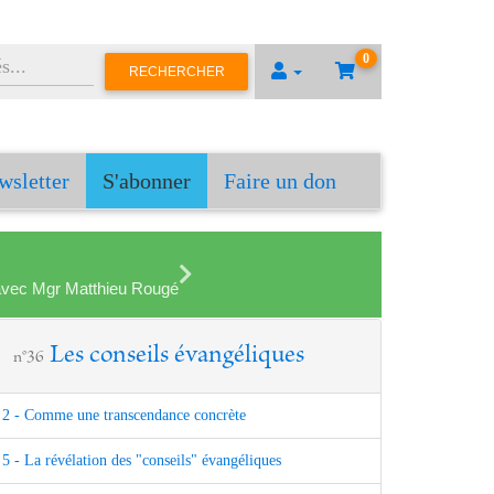
0
RECHERCHER
wsletter
S'abonner
Faire un don
en avec Mgr Matthieu Rougé
Les conseils évangéliques
n°36
2 - Comme une transcendance concrète
5 - La révélation des "conseils" évangéliques