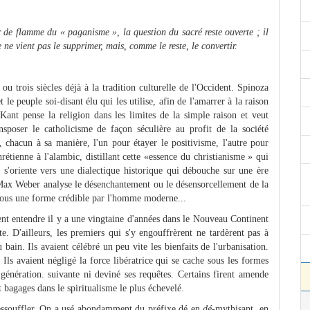
 de flamme du « paganisme », la question du sacré reste ouverte ; il
 ne vient pas le supprimer, mais, comme le reste, le convertir.
u trois siècles déjà à la tradition culturelle de l'Occident. Spinoza
le peuple soi-disant élu qui les utilise, afin de l'amarrer à la raison
 Kant pense la religion dans les limites de la simple raison et veut
poser le catholicisme de façon séculière au profit de la société
 chacun à sa manière, l'un pour étayer le positivisme, l'autre pour
étienne à l'alambic, distillant cette «essence du christianisme » qui
s'oriente vers une dialectique historique qui débouche sur une ère
Max Weber analyse le désenchantement ou le désensorcellement de la
 sous une forme crédible par l'homme moderne...
irent entendre il y a une vingtaine d'années dans le Nouveau Continent
e. D'ailleurs, les premiers qui s'y engouffrèrent ne tardèrent pas à
u bain. Ils avaient célébré un peu vite les bienfaits de l'urbanisation.
. Ils avaient négligé la force libératrice qui se cache sous les formes
 génération. suivante ni deviné ses requêtes. Certains firent amende
agages dans le spiritualisme le plus échevelé.
s'essouffler. On a usé abondamment du préfixe dé en
dé
-mythisant, en