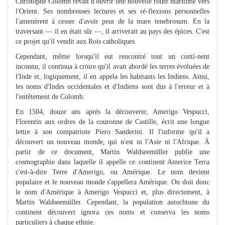
Christophe Colomb rêvait d'ouvrir une nouvelle route maritime vers
l'Orient. Ses nombreuses lectures et ses ré-flexions personnelles
l'amenèrent à cesser d'avoir peur de la mare tenebrosum. En la
traversant — il en était sûr —, il arriverait au pays des épices. C'est
ce projet qu'il vendit aux Rois catholiques.
Cependant, même lorsqu'il eut rencontré tout un conti-nent
inconnu, il continua à croire qu'il avait abordé les terres évoluées de
l'Inde et, logiquement, il en appela les habitants les Indiens. Ainsi,
les noms d'Indes occidentales et d'Indiens sont dus à l'erreur et à
l'entêtement de Colomb.
En 1504, douze ans après la découverte, Amerigo Vespucci,
Florentin aux ordres de la couronne de Castille, écrit une longue
lettre à son compatriote Piero Sanderini. Il l'informe qu'il a
découvert un nouveau monde, qui n'est ni l'Asie ni l'Afrique. À
partir de ce document, Martin Waldseemüller publie une
cosmographie dans laquelle il appelle ce continent Americe Terra
c'est-à-dire Terre d'Amerigo, ou Amérique. Le nom devient
populaire et le nouveau monde s'appellera Amérique. On doit donc
le nom d'Amérique à Amerigo Vespucci et, plus directement, à
Martin Waldseemüller. Cependant, la population autochtone du
continent découvert ignora ces noms et conserva les noms
particuliers à chaque ethnie.