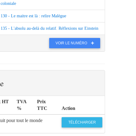
coloniale
130 - Le maitre est là : relire Malègue
135 - L'absolu au-delà du relatif. Réflexions sur Einstein
VOIR LE NUMÉRO
e
x HT
TVA
Prix
%
TTC
Action
uit pour tout le monde
TÉLÉCHARGER