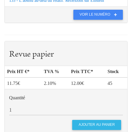
135 - L'absolu au-delà du relatif. Réflexions sur Einstein
VOIR LE NUMÉRO
Revue papier
Prix HT €*
TVA %
Prix TTC*
Stock
11.75€
2.10%
12.00€
45
Quantité