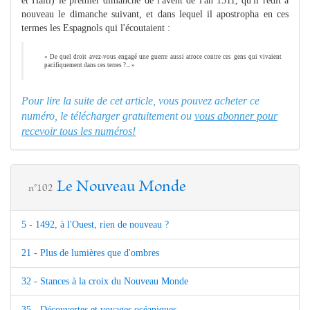
et Haïti) le premier dimanche de l'avent de l'an 1511, qu'il redit à
nouveau le dimanche suivant, et dans lequel il apostropha en ces
termes les Espagnols qui l'écoutaient :
« De quel droit avez-vous engagé une guerre aussi atroce contre ces gens qui vivaient
pacifiquement dans ces terres ?... »
Pour lire la suite de cet article, vous pouvez acheter ce
numéro, le télécharger gratuitement ou
vous abonner pour
recevoir tous les numéros!
Le Nouveau Monde
n°102
5 - 1492, à l'Ouest, rien de nouveau ?
21 - Plus de lumières que d'ombres
32 - Stances à la croix du Nouveau Monde
35 - Découvertes et voyages océaniques