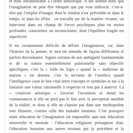
et donc intransférable à l'ordre sémiotique. Il me semble donc que
l'imagination ne peut être éduquée que par voie indirecte, c'est-à-
dire par l'emploi d'images dont le résultat n'est prévisible ni dans le
temps, ni dans les effets : on travaille sur de la matière vivante, on
intervient dans un champ de forces psychiques plus ou moins
profondes, conscientes ou inconscientes, dont l'équilibre fragile est
superficiel.
Il est certainement difficile de définir l'imagination, car, dans
l'histoire de la pensée, le mot est entendu de façons différentes et
parfois discordantes: Signes certains de son ambiguïté fondamentale
et de sa nature essentiellement pulsionnelle sans objectifs
spécifiques, c'est la « folle du logis » quand la « maîtresse de
maison » est absente, c'est la servante de l'intellect quand
l'intelligence casse le lien vital entre concepts et symboles et nie à la
fantaisie une valeur rationnelle à respecter et non pas à asservir. La
« créativité artistique » favorise l'invention et étend les
connaissances si elle ne perd pas le lien avec la perception sensible
de la réalité, et donc si elle ne s'épuise pas dans une mythopoièse
tout illusoire, comme celle des malades mentaux. C'est pourquoi
toute éducation de l'imagination est impossible sans une éducation
sensorielle et mentale : l'éducation religieuse présuppose donc
l'éducation humaine aux autres niveaux qui la précédent et la