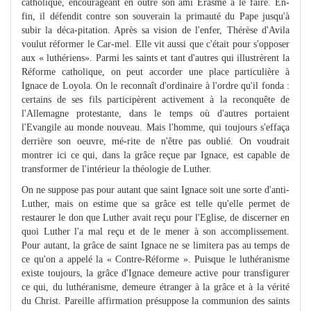
catholique, encourageant en outre son ami Erasme à le faire. En-
fin, il défendit contre son souverain la primauté du Pape jusqu'à
subir la déca-pitation. Après sa vision de l'enfer, Thérèse d'Avila
voulut réformer le Car-mel. Elle vit aussi que c'était pour s'opposer
aux « luthériens». Parmi les saints et tant d'autres qui illustrèrent la
Réforme catholique, on peut accorder une place particulière à
Ignace de Loyola. On le reconnaît d'ordinaire à l'ordre qu'il fonda :
certains de ses fils participèrent activement à la reconquête de
l'Allemagne protestante, dans le temps où d'autres portaient
l'Evangile au monde nouveau. Mais l'homme, qui toujours s'effaça
derrière son oeuvre, mé-rite de n'être pas oublié. On voudrait
montrer ici ce qui, dans la grâce reçue par Ignace, est capable de
transformer de l'intérieur la théologie de Luther.
On ne suppose pas pour autant que saint Ignace soit une sorte d'anti-
Luther, mais on estime que sa grâce est telle qu'elle permet de
restaurer le don que Luther avait reçu pour l'Eglise, de discerner en
quoi Luther l'a mal reçu et de le mener à son accomplissement.
Pour autant, la grâce de saint Ignace ne se limitera pas au temps de
ce qu'on a appelé la « Contre-Réforme ». Puisque le luthéranisme
existe toujours, la grâce d'Ignace demeure active pour transfigurer
ce qui, du luthéranisme, demeure étranger à la grâce et à la vérité
du Christ. Pareille affirmation présuppose la communion des saints