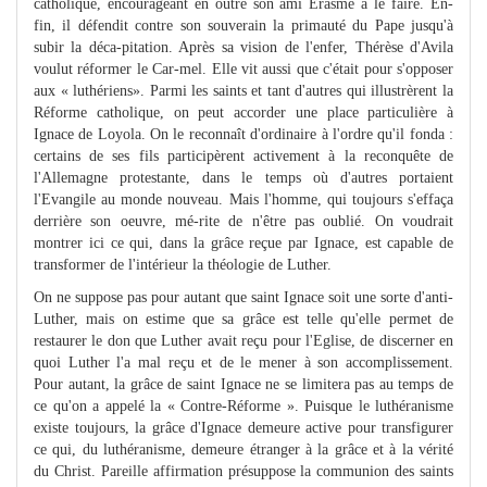
catholique, encourageant en outre son ami Erasme à le faire. En-
fin, il défendit contre son souverain la primauté du Pape jusqu'à
subir la déca-pitation. Après sa vision de l'enfer, Thérèse d'Avila
voulut réformer le Car-mel. Elle vit aussi que c'était pour s'opposer
aux « luthériens». Parmi les saints et tant d'autres qui illustrèrent la
Réforme catholique, on peut accorder une place particulière à
Ignace de Loyola. On le reconnaît d'ordinaire à l'ordre qu'il fonda :
certains de ses fils participèrent activement à la reconquête de
l'Allemagne protestante, dans le temps où d'autres portaient
l'Evangile au monde nouveau. Mais l'homme, qui toujours s'effaça
derrière son oeuvre, mé-rite de n'être pas oublié. On voudrait
montrer ici ce qui, dans la grâce reçue par Ignace, est capable de
transformer de l'intérieur la théologie de Luther.
On ne suppose pas pour autant que saint Ignace soit une sorte d'anti-
Luther, mais on estime que sa grâce est telle qu'elle permet de
restaurer le don que Luther avait reçu pour l'Eglise, de discerner en
quoi Luther l'a mal reçu et de le mener à son accomplissement.
Pour autant, la grâce de saint Ignace ne se limitera pas au temps de
ce qu'on a appelé la « Contre-Réforme ». Puisque le luthéranisme
existe toujours, la grâce d'Ignace demeure active pour transfigurer
ce qui, du luthéranisme, demeure étranger à la grâce et à la vérité
du Christ. Pareille affirmation présuppose la communion des saints