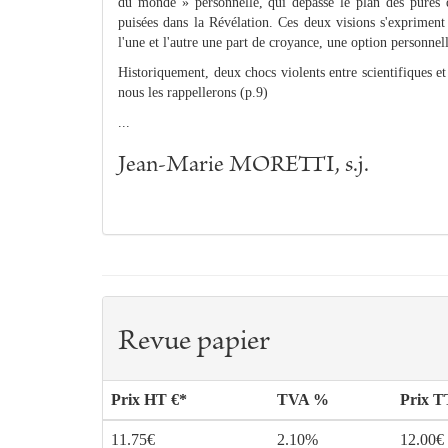
du monde » personnelle, qui dépasse le plan des pures d
puisées dans la Révélation. Ces deux visions s'expriment
l'une et l'autre une part de croyance, une option personnel
Historiquement, deux chocs violents entre scientifiques et
nous les rappellerons (p.9)
...
Jean-Marie MORETTI, s.j.
Revue papier
Prix HT €*
TVA %
Prix 
11.75€
2.10%
12.00€