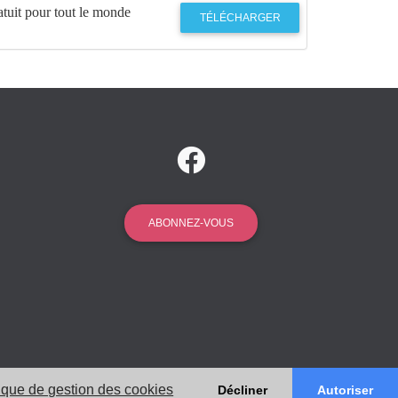
tuit pour tout le monde
TÉLÉCHARGER
ABONNEZ-VOUS
tique de gestion des cookies
Décliner
Autoriser
ions Légales