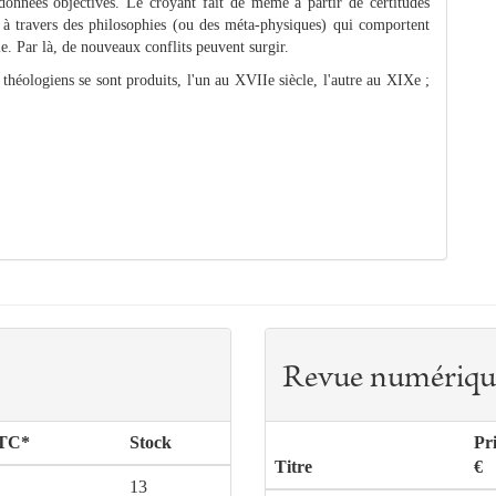
onnées objectives. Le croyant fait de même à partir de certitudes
 à travers des philosophies (ou des méta-physiques) qui comportent
le. Par là, de nouveaux conflits peuvent surgir.
 théologiens se sont produits, l'un au XVIIe siècle, l'autre au XIXe ;
Revue numériqu
TTC*
Stock
Pr
Titre
€
13