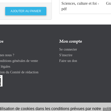
Sciences, culture et foi -
Gra
pdf
os
Mon compte
Se connecter
es nous ?
S'inscrire
ditions générales de vente
Faire un don
légales
ion du Comité de rédaction
utilisation de cookies dans les conditions prévues par notre
poli
026 Revue Catholique Internationale COMMUNIO. Tous droits réservés. |
Ment