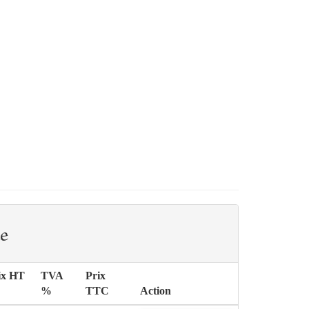
e
ix HT
TVA
Prix
%
TTC
Action