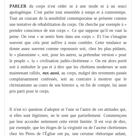
PARLER
du corps n'est céder ni à une mode ni à un souci
apologétique. C'est parler tout ensemble à temps et à contretemps.
Tout un courant de la sensibilité contemporaine se présente comme
une tentative de réhabilitation du corps. On cherche par exemple à «
prendre conscience de son corps ». Ce qui suppose qu'il en vaut la
peine. On veut « se sentir bien dans son corps ». Et l'on s'imagine
souvent que cela peut suffire à nous combler. Cette tendance se
donne assez souvent comme repoussoir soit, chez les plus pédants,
le « platonisme », soit, pour les autres, sa prétendue version « pour
le peuple », la « civilisation judéo-chrétienne ». On est alors porté
soit à emboîter le pas et à dire que les chrétiens modernes se sont
maintenant ralliés,
eux aussi
, au corps, malgré des errements passés
complaisamment confessés, soit au contraire à montrer que le
christianisme au cours de son histoire a, en fin de compte, lui aussi
pris parti pour le corps.
Il n'est ici question d'adopter ni l'une ni l'autre de ces attitudes qui,
si elles sont légitimes, ne le sont que partiellement. Commençons
par leur accorder nettement cette vérité limitée. Il est vrai de dire,
par exemple, que les éloges de la virginité ou de l'ascèse chrétiennes
chez les Pères de l'Église ont pu, une certaine rhétorique aidant,