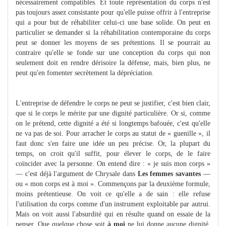
nécessairement compatibles. Et toute représentation du corps n'est
pas toujours assez consistante pour qu'elle puisse offrir à l'entreprise
qui a pour but de réhabiliter celui-ci une base solide. On peut en
particulier se demander si la réhabilitation contemporaine du corps
peut se donner les moyens de ses prétentions. Il se pourrait au
contraire qu'elle se fonde sur une conception du corps qui non
seulement doit en rendre dérisoire la défense, mais, bien plus, ne
peut qu'en fomenter secrètement la dépréciation.
L'entreprise de défendre le corps ne peut se justifier, c'est bien clair,
que si le corps le mérite par une dignité particulière. Or si, comme
on le prétend, cette dignité a été si longtemps bafouée, c'est qu'elle
ne va pas de soi. Pour arracher le corps au statut de « guenille », il
faut donc s'en faire une idée un peu précise. Or, la plupart du
temps, on croit qu'il suffit, pour élever le corps, de le faire
coïncider avec la personne. On entend dire : « je suis mon corps »
— c'est déjà l'argument de Chrysale dans
Les femmes savantes
—
ou « mon corps est à moi ». Commençons par la deuxième formule,
moins prétentieuse. On voit ce qu'elle a de sain : elle refuse
l'utilisation du corps comme d'un instrument exploitable par autrui.
Mais on voit aussi l'absurdité qui en résulte quand on essaie de la
penser. Que quelque chose soit
à moi
ne lui donne aucune dignité,