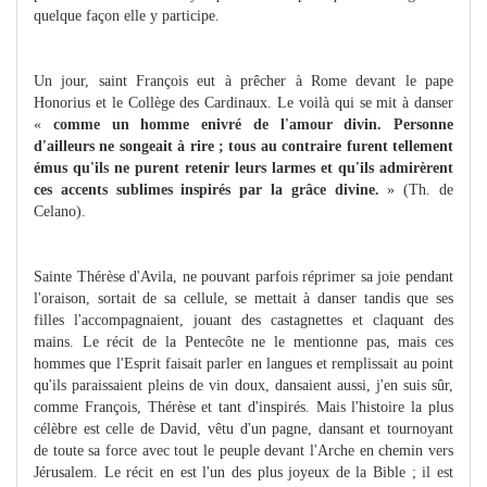
quelque façon elle y participe.
Un jour, saint François eut à prêcher à Rome devant le pape
Honorius et le Collège des Cardinaux. Le voilà qui se mit à danser
«
comme un homme enivré de l'amour divin. Personne
d'ailleurs ne songeait à rire ; tous au contraire furent tellement
émus qu'ils ne purent retenir leurs larmes et qu'ils admirèrent
ces accents sublimes inspirés par la grâce divine.
» (Th. de
Celano).
Sainte Thérèse d'Avila, ne pouvant parfois réprimer sa joie pendant
l'oraison, sortait de sa cellule, se mettait à danser tandis que ses
filles l'accompagnaient, jouant des castagnettes et claquant des
mains. Le récit de la Pentecôte ne le mentionne pas, mais ces
hommes que l'Esprit faisait parler en langues et remplissait au point
qu'ils paraissaient pleins de vin doux, dansaient aussi, j'en suis sûr,
comme François, Thérèse et tant d'inspirés. Mais l'histoire la plus
célèbre est celle de David, vêtu d'un pagne, dansant et tournoyant
de toute sa force avec tout le peuple devant l'Arche en chemin vers
Jérusalem. Le récit en est l'un des plus joyeux de la Bible ; il est