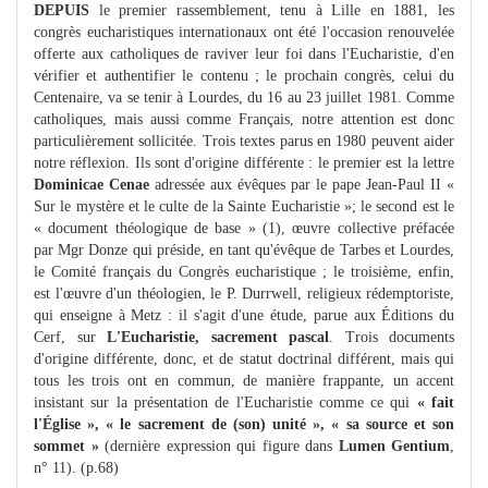
DEPUIS
le premier rassemblement, tenu à Lille en 1881, les
congrès eucharistiques internationaux ont été l'occasion renouvelée
offerte aux catholiques de raviver leur foi dans l'Eucharistie, d'en
vérifier et authentifier le contenu ; le prochain congrès, celui du
Centenaire, va se tenir à Lourdes, du 16 au 23 juillet 1981. Comme
catholiques, mais aussi comme Français, notre attention est donc
particulièrement sollicitée. Trois textes parus en 1980 peuvent aider
notre réflexion. Ils sont d'origine différente : le premier est la lettre
Dominicae Cenae
adressée aux évêques par le pape Jean-Paul II «
Sur le mystère et le culte de la Sainte Eucharistie »; le second est le
« document théologique de base » (1), œuvre collective préfacée
par Mgr Donze qui préside, en tant qu'évêque de Tarbes et Lourdes,
le Comité français du Congrès eucharistique ; le troisième, enfin,
est l'œuvre d'un théologien, le P. Durrwell, religieux rédemptoriste,
qui enseigne à Metz : il s'agit d'une étude, parue aux Éditions du
Cerf, sur
L'Eucharistie, sacrement pascal
. Trois documents
d'origine différente, donc, et de statut doctrinal différent, mais qui
tous les trois ont en commun, de manière frappante, un accent
insistant sur la présentation de l'Eucharistie comme ce qui
« fait
l'Église », « le sacrement de (son) unité », « sa source et son
sommet »
(dernière expression qui figure dans
Lumen Gentium
,
n° 11). (p.68)