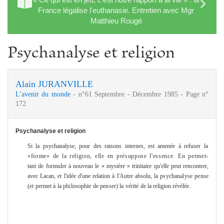
France légalise l'euthanasie. Entretien avec Mgr
Matthieu Rougé
Psychanalyse et religion
Alain JURANVILLE
L'avenir du monde
- n°61 Septembre - Décembre 1985 - Page n°
172
Psychanalyse et religion
Si la psychanalyse, pour des raisons internes, est a
me
née à refuser
la
«for
me
» de la religion, elle en présuppose l'essence. En per
me
t-
tant de formuler à nouveau le « mystère » trinitaire qu'elle peut rencontrer,
avec Lacan, et l'idée d'une relation à l'Autre absolu, la
psychanalyse pense
(et per
me
t à la philosophie de penser) la vérité
de la religion révélée.