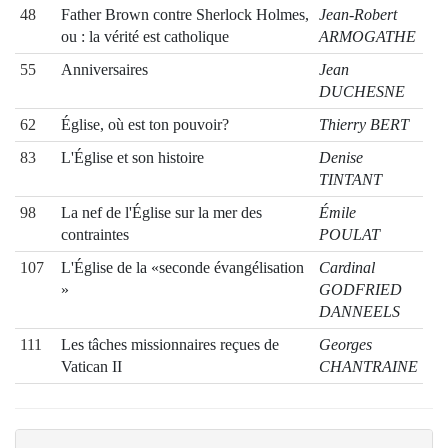
48
Father Brown contre Sherlock Holmes,
Jean-Robert
ou : la vérité est catholique
ARMOGATHE
55
Anniversaires
Jean
DUCHESNE
62
Église, où est ton pouvoir?
Thierry BERT
83
L'Église et son histoire
Denise
TINTANT
98
La nef de l'Église sur la mer des
Émile
contraintes
POULAT
107
L'Église de la «seconde évangélisation
Cardinal
»
GODFRIED
DANNEELS
111
Les tâches missionnaires reçues de
Georges
Vatican II
CHANTRAINE
119
L'apport du Renouveau
Robert COFFY
127
La fête de saint Opportun
Jean Maurice