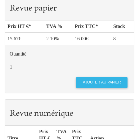
de
Revue papier
MONTREMY
135
Préparer ses chemins
Dominique
PONNAU
Prix HT €*
TVA %
Prix TTC*
Stock
140
Sur le dialogue du juif et du chrétien
Thomas F.
15.67€
2.10%
16.00€
8
TORRANCE
153
Misère de la poésie
Christophe
Quantité
CARRAUD
166
L'outre-sens est l'avenir du sens
Michel
COSTANTINI
Algirdas Julien
GREIMAS
172
Psychanalyse et religion
Alain
JURANVILLE
Revue numérique
188
Kreuzherz
Alain
BONFAND ET
Prix
TVA
Prix
VINCENT
Titre
HT €
%
TTC
Action
CARRAUD