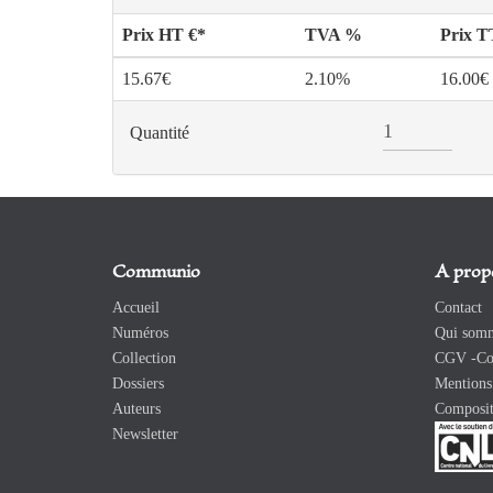
Prix HT €*
TVA %
Prix 
15.67€
2.10%
16.00€
Quantité
Communio
A prop
Accueil
Contact
Numéros
Qui somm
Collection
CGV -Con
Dossiers
Mentions 
Auteurs
Composit
Newsletter