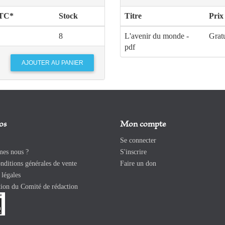
TTC*
Stock
Titre
Prix
8
L'avenir du monde -
Grat
pdf
os
Mon compte
Se connecter
es nous ?
S'inscrire
ditions générales de vente
Faire un don
légales
ion du Comité de rédaction