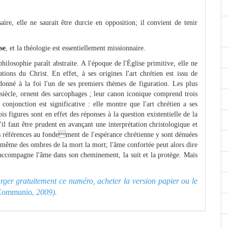
saire, elle ne saurait être durcie en opposition; il convient de tenir
se
, et la théologie est essentiellement missionnaire.
hilosophie paraît abstraite. A l'époque de l'Église primitive, elle ne
ations du Christ. En effet, à ses origines l'art chrétien est issu de
 donné à la foi l'un de ses premiers thèmes de figuration. Les plus
 siècle, ornent des sarcophages ; leur canon iconique comprend trois
 conjonction est significative : elle montre que l'art chrétien a ses
ois figures sont en effet des réponses à la question existentielle de la
il faut être prudent en avançant une interprétation christologique et
es références au fondement de l'espérance chrétienne y sont dénuées
in même des ombres de la mort la mort; l'âme confortée peut alors dire
 accompagne l'âme dans son cheminement, la suit et la protège. Mais
harger gratuitement ce numéro, acheter la version papier ou le
Communio,
2009).