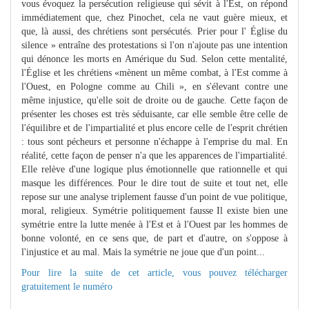
vous évoquez la persécution religieuse qui sévit à l'Est, on répond
immédiatement que, chez Pinochet, cela ne vaut guère mieux, et
que, là aussi, des chrétiens sont persécutés. Prier pour l' Église du
silence » entraîne des protestations si l'on n'ajoute pas une intention
qui dénonce les morts en Amérique du Sud. Selon cette mentalité,
l'Église et les chrétiens «mènent un même combat, à l'Est comme à
l'Ouest, en Pologne comme au Chili », en s'élevant contre une
même injustice, qu'elle soit de droite ou de gauche. Cette façon de
présenter les choses est très séduisante, car elle semble être celle de
l'équilibre et de l'impartialité et plus encore celle de l'esprit chrétien
: tous sont pécheurs et personne n'échappe à l'emprise du mal. En
réalité, cette façon de penser n'a que les apparences de l'impartialité.
Elle relève d'une logique plus émotionnelle que rationnelle et qui
masque les différences. Pour le dire tout de suite et tout net, elle
repose sur une analyse triplement fausse d'un point de vue politique,
moral, religieux. Symétrie politiquement fausse Il existe bien une
symétrie entre la lutte menée à l'Est et à l'Ouest par les hommes de
bonne volonté, en ce sens que, de part et d'autre, on s'oppose à
l'injustice et au mal. Mais la symétrie ne joue que d'un point...
Pour lire la suite de cet article, vous pouvez télécharger
gratuitement le numéro