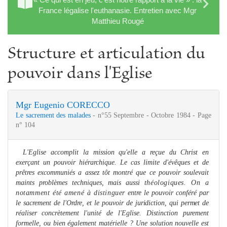
France légalise l'euthanasie. Entretien avec Mgr
Matthieu Rougé
Structure et articulation du
pouvoir dans l'Eglise
Mgr Eugenio CORECCO
Le sacrement des malades
- n°55 Septembre - Octobre 1984 - Page
n° 104
L'Eglise accomplit la mission qu'elle a reçue du Christ en
exerçant un pouvoir hiérarchique. Le cas limite d'évê­ques et de
prêtres excommuniés a assez tôt montré que ce pouvoir soulevait
maints problè
me
s techniques, mais aussi
théologiques. On a
notam
me
nt été a
me
né à distinguer
entre le pouvoir conféré par
le sacre
me
nt de l'Ordre, et le
pouvoir de juridiction, qui per
me
t de
réaliser concrète
me
nt
l'unité de l'Eglise. Distinction pure
me
nt
for
me
lle, ou bien égale
me
nt matérielle ? Une solution nouvelle est