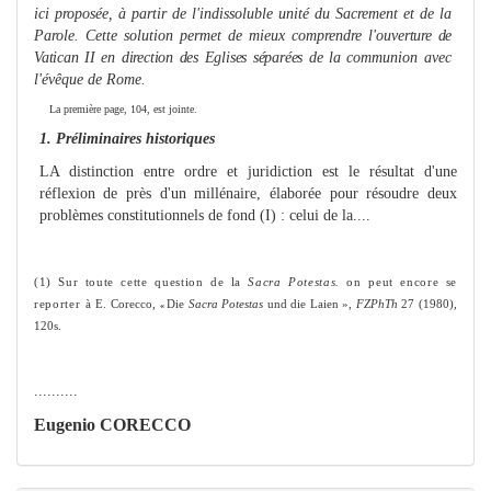
ici propo­sée, à partir de l'indissoluble unité du Sacre
me
nt et de la
Parole. Cette solution per
me
t de mieux comprendre l'ou­
verture de
Vatican II en direction des Eglises séparées de la
communion avec
l'évêque de Ro
me
.
La première page, 104, est jointe.
1.
Préliminaires historiques
LA distinction entre ordre et juridiction est le résultat d'une
réflexion de près d'un millénaire, élaborée pour résoudre deux
problèmes constitutionnels de fond (I) : celui de la....
(1) Sur toute cette question de la
Sacra Potestas.
on peut encore se
reporter à
E. Corecco,
Die
Sacra Potestas
und die Laien »,
FZPhTh
27 (1980),
«
120s.
..........
Eugenio CORECCO