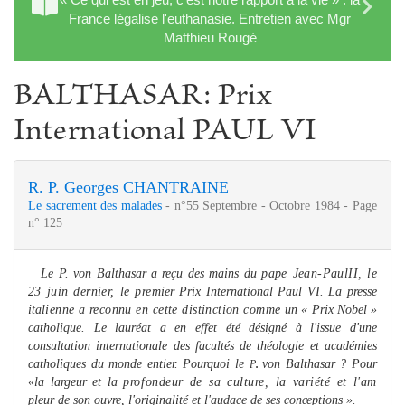
France légalise l'euthanasie. Entretien avec Mgr
Matthieu Rougé
BALTHASAR: Prix
International PAUL VI
R. P. Georges CHANTRAINE
Le sacrement des malades
- n°55 Septembre - Octobre 1984 - Page
n° 125
Le P. von Balthasar a reçu des mains du
pape Jean-PaulII,
le
23 juin dernier, le pre­
mier Prix International Paul VI. La presse
ita­
lienne a reconnu en cette distinction com
me
un « Prix Nobel »
catholique. Le lauréat a en effet été désigné à l'issue d'une
consultation internationale des facultés de théologie et aca­démies
catholiques du monde entier. Pourquoi le
von Balthasar ? Pour
P
.
«la largeur et la
profondeur de sa culture, la variété et l'am­
pleur de son ouvre, l'originalité et l'audace de
ses conceptions ».