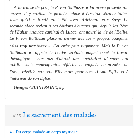
A la remise du prix, le P. von Balthasar a lui-mê
me
présenté son
oeuvre. Il y attribue la première place à l'Institut séculier Saint-
Jean,
qu'il a fondé en 1950 avec Adrienne von
Speyr. La
seconde place revient à ses éditions d'auteurs qui, depuis les Pères
de l'Eglise jus­qu'au cardinal de Lubac, ont nourri la vie de l'Eglise.
Le P. von Balthasar place en dernier lieu ses «
propres bouquins,
hélas trop nom­breux ».
Cet ordre peut surprendre. Mais le P.
von
Balthasar a rappelé là l'ordre véritable auquel obéit le travail
théologique : non pas
d'abord une spécialité d'expert qui
publie,
mais contemplation réfléchie et engagée du
mystère de
à
Dieu, révélée par son Fils mort
pour nous
son Eglise et à
l'intérieur de son
Eglise.
Georges CHANTRAINE, s j.
Le sacrement des malades
n°55
4 - Du corps malade au corps mystique