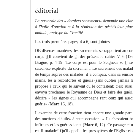
éditorial
La pastorale des « derniers sacrements» demande une clari
à l'huile d'onction et à la rémission des péchés leur plac
malade, antitype du Crucifié.
Les trois premières pages, 4 à 6, sont jointes.
DE
diverses manières, les sacrements se rapportent au corp
corps [[Il convient de garder présent le cahier V. 6 (19
Brague, p. 4-19: 'Le corps est pour le Seigneur ». ]] se 
catéchèse explicite du sacrement. Le sacrement des malad
de temps auprès des malades; il a compati, dans sa sensibi
mains, les a réconfortés et guéris (sans oublier jamais 
propose à ceux qui le suivent ou le contestent; c'est aussi 
envoya proclamer le Royaume de Dieu et faire des guéri
décrire « les signes qui accompagne rant ceux qui auron
guéris» (
Marc
16, 18).
L'exercice de cette fonction tient encore une grande part
des onctions d'huile» à cette occasion: « Ils chassaient
infirmes et les guérissaient» (
Marc
6, 12). Ce passage et u
est-il malade? Qu'il appelle les presbytères de l'Eglise et