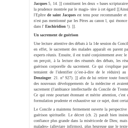
Jacques
5, 14. ]] constituent les deux « bases scripturaire
la prudence montrée par le magis- tère à cet égard [[Ains
l'Epître
de saint Jacques
est tenu pour recommander et 
n'est pas mentionné par les Pères au canon l, qui énonce 
dans l'
Enchiridion
!). ]].
Un sacrement de guérison
Une lecture attentive des débats à la 14e session du Conci
en effet, le sacrement des malades apparaît en parent pa
experts réunis. Ensuite, il est traité conjointement avec l
on perçoit, à la lecture des résumés des débats, les rés
guérison corporelle du sacrement. Ce qui s'explique par 
tentaient de l'identifier (c'est-à-dire de le réduire) a
Denzinger
. 21. n° 927). ]] afin de lui retirer toute fonc
des nouveaux développements de la médecine et avaient 
sacrement (l'ambiance intellectuelle du Concile de Trente,
Ce qui reste pourtant étonnant et mérite attention, c'est 
formulation prudente et exhaustive sur ce sujet, dont certa
Le Concile a maintenu fermement ouverte la perspective d
guérison spirituelle. Le décret (ch. 2) paraît bien insi
confiance plus grande dans la miséricorde de Dieu; mais 
malades» (alleviare infirmos), plus heureuse que le text