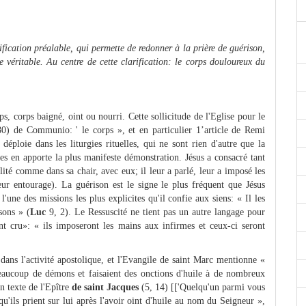
fication préalable, qui permette de redonner à la prière de guérison,
e véritable. Au centre de cette clarification: le corps douloureux du
s, corps baigné, oint ou nourri. Cette sollicitude de l'Eglise pour le
80) de Communio: ' le corps », et en particulier 1’article de Remi
déploie dans les liturgies rituelles, qui ne sont rien d'autre que la
es en apporte la plus manifeste démonstration. Jésus a consacré tant
lité comme dans sa chair, avec eux; il leur a parlé, leur a imposé les
leur entourage). La guérison est le signe le plus fréquent que Jésus
l'une des missions les plus explicites qu'il confie aux siens: « Il les
sons » (
Luc
9, 2). Le Ressuscité ne tient pas un autre langage pour
t cru»: « ils imposeront les mains aux infirmes et ceux-ci seront
 dans l'activité apostolique, et l'Evangile de saint Marc mentionne «
 beaucoup de démons et faisaient des onctions d'huile à de nombreux
n texte de l'Epître
de saint Jacques
(5, 14) [['Quelqu'un parmi vous
 qu'ils prient sur lui après l'avoir oint d'huile au nom du Seigneur »,