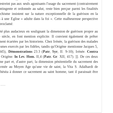
restreint pas aux seuls agonisants l'usage du sacrement (contrairement
ntingente et ordonnée au salut, reste bien perçue parmi les finalités
hisme insistent sur la nature exceptionnelle de la guérison en la
s à une Eglise « adulte dans la foi ». Cette malheureuse perspective
 proclamé.
 été plus audacieux en soulignant la dimension de guérison propre au
e siècle, en font mention explicite. Il convient également de prêter
ment écartées par les historiens. Chez Irénée, la guérison des malades
ismes exercés par les fidèles, tandis qu'Origène mentionne Jacques 5,
-345),
Démonstrations
23.3 (
Patr
,
Syr
, II. 9-10); Irénée.
Contra
; Origène.
In Lev. Hom.
II,4 (
Patr. Gr
. XII, 417). ]]. De ces deux
ne part et, d'autre part, la dimension pénitentielle du sacrement des
ffirmée au Moyen Age qu'une vie de saint, la Vita S. Adalhardi de
ésita à donner ce sacrement au saint homme, tant il paraissait être
.....