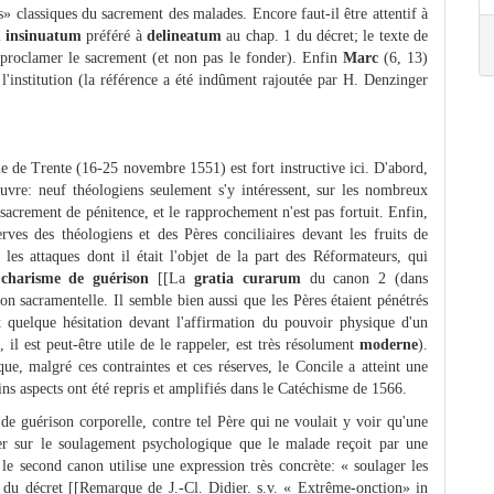
s» classiques du sacrement des malades. Encore faut-il être attentif à
i
insinuatum
préféré à
delineatum
au chap. 1 du décret; le texte de
proclamer le sacrement (et non pas le fonder). Enfin
Marc
(6, 13)
l'institution (la référence a été indûment rajoutée par H. Denzinger
le de Trente (16-25 novembre 1551) est fort instructive ici. D'abord,
uvre: neuf théologiens seulement s'y intéressent, sur les nombreux
e sacrement de pénitence, et le rapprochement n'est pas fortuit. Enfin,
erves des théologiens et des Pères conciliaires devant les fruits de
les attaques dont il était l'objet de la part des Réformateurs, qui
u
charisme de guérison
[[La
gratia curarum
du canon 2 (dans
tion sacramentelle. Il semble bien aussi que les Pères étaient pénétrés
quelque hésitation devant l'affirmation du pouvoir physique d'un
 il est peut-être utile de le rappeler, est très résolument
moderne
).
que, malgré ces contraintes et ces réserves, le Concile a atteint une
ins aspects ont été repris et amplifiés dans le Catéchisme de 1566.
e guérison corporelle, contre tel Père qui ne voulait y voir qu'une
ster sur le soulagement psychologique que le malade reçoit par une
le second canon utilise une expression très concrète: « soulager les
e du décret [[Remarque de J.-Cl. Didier. s.v. « Extrême-onction» in