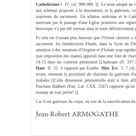
Catholicisme
l. IV. col. 988-989. ]]. Le texte adopté ne 
aux schémas proposés à la discussion), et la guérison, co
expresses du sacrement. Un schéma antérieur et le Catéc
motivant par le passage d'une Eglise primitive aux signe
historique n'a pas été retenue dans le texte définitivement
Et cela est d'autant plus heureux que l'Orient chrétien a
sacrement: les bénédictions d'huile, dans la Syrie du IV
attention à des mentions d'Origène et d'Irénée trop rapide
(par imposition des mains) apparaît dans une liste de char
14-15 dans un contexte pénitentiel [[Aphraate (fl. 337
Haer
. II. 32. 4 rapporté par Eusèbe.
Hist. Ecc
. 5. 7 (4)
textes, retenons la proximité du charisme de guérison d'u
malades [[Celle dimension pénitentielle était si bien a
Paschase Radbert (Patr. Lat. CXX, 1547) rapporte qu'on h
exempt de tout péché! ]].
Car il est guérison du corps, en vue de la sanctification du 
Jean-Robert ARMOGATHE