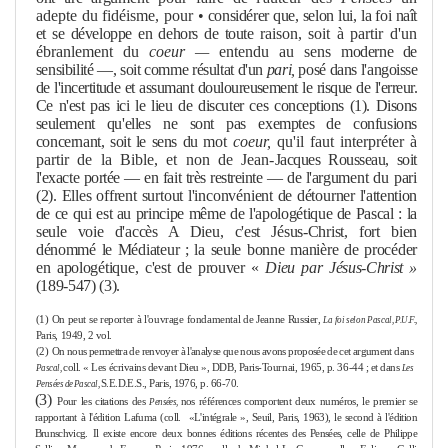
adepte du fidéis
me
, pour
• considérer que, selon lui, la foi naît
et se développe en dehors de toute
raison, soit à partir d'un
ébranle
me
nt du
coeur —
entendu au sens
moderne de
sensibilité —, soit com
me
résultat d'un
pari,
posé dans l'an­
goisse
de l'incertitude et assumant douloureuse
me
nt le risque de l'erreur.
Ce n'est pas ici le lieu de discuter ces conceptions (1). Disons
seule
me
nt
qu'elles ne sont pas exemptes de confusions
concernant, soit le sens du
mot
coeur,
qu'il faut interpréter à
partir de la Bible, et non de Jean-
Jacques Rousseau, soit
l'exacte portée — en fait très restreinte — de l'ar­
gu
me
nt du pari
(2). Elles offrent surtout l'inconvénient de détourner
l'attention
de ce qui est au principe mê
me
de l'apologétique de Pascal :
la
seule voie d'accès A Dieu, c'est Jésus-Christ, fort bien
dénommé le Médiateur ; la seule bonne manière de procéder
en apologétique, c'est
de prouver «
Dieu par Jésus-Christ »
(189-547) (3).
(1)
On peut se reporter à l'ouvrage fonda
me
ntal de Jeanne Russier,
La foi selon Pascal,
P.U.F.,
Paris, 1949, 2 vol.
(2)
On nous per
me
ttra de renvoyer à l'analyse que nous avons proposée de cet argu
me
nt
dans
coll. « Les écrivains devant Dieu », DDB, Paris-Tournai, 1965, p. 36-44 ; et
dans
Pascal,
Les
S.E.D.E.S., Paris, 1976, p. 66-70.
Pensées de Pascal,
(3)
Pour les citations des
nos références comportent deux numéros, le premier se
Pensées,
rapportant à l'édition Lafuma (coll.
«L'intégrale », Seuil, Paris, 1963), le second à l'édition
Brunschvicg. Il existe encore deux bonnes éditions récentes des Pensées, celle de Philippe