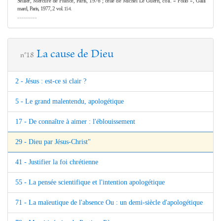
Sellier, Mercure de France, Paris, 1976 ; celle de Michel Le Guern, coll. « Folio », Galli­
mard, Paris, 1977, 2 vol.
154.
..........
La cause de Dieu
n°18
2 - Jésus : est-ce si clair ?
5 - Le grand malentendu, apologétique
17 - De connaître à aimer : l'éblouissement
29 - Dieu par Jésus-Christ"
41 - Justifier la foi chrétienne
55 - La pensée scientifique et l'intention apologétique
71 - La maïeutique de l'absence Ou : un demi-siècle d'apologétique