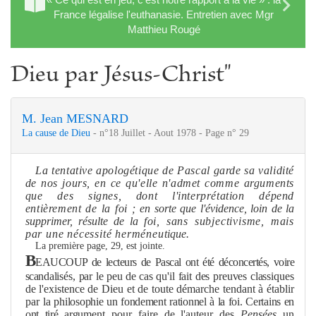
France légalise l'euthanasie. Entretien avec Mgr
Matthieu Rougé
Dieu par Jésus-Christ"
M. Jean MESNARD
La cause de Dieu
- n°18 Juillet - Aout 1978 - Page n° 29
La tentative apologétique de Pascal garde sa validité
de nos jours, en ce qu'elle n'ad
me
t com
me
argu
me
nts
que des signes, dont l'interprétation dépend
entière
me
nt de la foi ;
en sorte que l'évidence, loin de la
suppri
me
r, résulte de la
foi, sans subjectivis
me
, mais
par une nécessité herméneu­
tique.
La première page, 29, est jointe.
B
EAUCOUP de lecteurs de Pascal ont été déconcertés, voire
scan
dalisés, par le peu de cas qu'il fait des preuves classiques
de l'exis­
tence de Dieu et de toute démarche tendant à établir
par la
philosophie un fonde
me
nt rationnel à la foi. Certains en
ont tiré argu­
me
nt pour faire de l'auteur des
Pensées
un