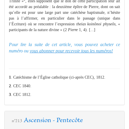
Trinité »
, elles supposent que le don de cette participation leur ait
été accordé au préalable : la deuxième épître de Pierre, dont on sait
qu’elle est pour une large part une catéchèse baptismale, n’hésite
pas à l’affirmer, en particulier dans le passage (unique dans
l’Écriture) où se rencontre l’expression
theias koinônoi physeôs
, «
participants de la nature divine » (2
Pierre
1, 4). [...]
Pour lire la suite de cet article, vous pouvez acheter ce
numéro ou
vous abonner pour recevoir tous les numéros!
1
. Catéchisme de l’Église catholique (ci-après CEC), 1812.
2
. CEC 1840.
3
. CEC 1812.
Ascension - Pentecôte
n°213