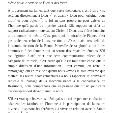
même pour le service de Dieu et des frères.
À proprement parler, en tant que vertu théologale, c’est-à-dire « se
1
référant directement à Dieu »
et ayant « Dieu pour origine, pour
2
motif et pour objet »
, la foi au sens propre ne peut exister en
l’homme qu’à partir du mystère pascal. Elle suppose en effet un
rapport radicalement nouveau au Christ, à Dieu, aux frères humains
et au monde lui-même. C’est pourquoi le miracle de Pâques n’est
pas seulement celui de la résurrection de Jésus, mais aussi celui de
la communication de la Bonne Nouvelle de sa glorification à des
hommes et à des femmes qui en seront désormais les témoins. S’il
est légitime d’affi rmer que cette communication relève de la
catégorie du miracle, c’est parce qu’elle est tout autre chose que la
simple diffusion d’une information – tout comme, du reste, le
témoignage qui en résulte : quand nous voyons le soin extrême que
mettent les textes néotestamentaires à nous rapporter la nouveauté
radicale du passage de la méconnaissance à la connaissance du
Ressuscité, nous comprenons que ce passage qui fut un jour celui
des disciples doit devenir aussi le nôtre.
S’il est vrai que les vertus théologales de foi, espérance et charité «
adaptent les facultés de l’homme à la participation de la nature
divine », disposant les chrétiens « à vivre en relation avec la Sainte
3