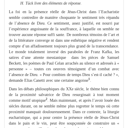
H. Tück livre des éléments de réponse.
La foi en la présence réelle de Jésus-Christ dans l’Eucharistie
semble contredire de manière choquante le sentiment très répandu
de l’absence de Dieu. Ce sentiment, assez justifié, est nourri par
l’expérience angoissante de la souffrance, à laquelle on semble ne
trouver aucune réponse suffi sante. De nombreux témoins de l’art et
de la littérature converge nt dans une esthétique négative et rendent
compte d’un affadissement toujours plus grand de la transcendance.
Le monde totalement inversé des paraboles de Franz Kafka, les
satires d’une attente messianique dans les pièces de Samuel
Beckett, les poèmes de Paul Celan arrachés au silence et adressés à «
personne » – toutes ces oeuvres témoignent d’un combat avec
l’absence de Dieu. « Pour combien de temps Dieu s’est-il caché ? »,
1
demande Elias Canetti avec une certaine angoisse
.
Dans les débats philosophiques du XXe siècle, le thème bien connu
de la proximité salvatrice de Dieu resurgissait à tout moment
2
comme motif utopique
. Mais maintenant, et après l’avoir louée des
siècles durant, on ne semble même plus regretter le temps où cette
proximité manquait douloureusement. Dans ce contexte, la liturgie
eucharistique, qui a pour centre la présence réelle de Jésus-Christ
dans le pain et le vin, peut être soupçonnée de construire un «