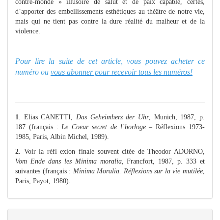
contre-monde » illusoire de salut et de paix capable, certes,
d’apporter des embellissements esthétiques au théâtre de notre vie,
mais qui ne tient pas contre la dure réalité du malheur et de la
violence.
Pour lire la suite de cet article, vous pouvez acheter ce
numéro ou
vous abonner pour recevoir tous les numéros!
1
. Elias CANETTI,
Das Geheimherz der Uhr
, Munich, 1987, p.
187 (français :
Le Coeur secret de l’horloge
– Réflexions 1973-
1985, Paris, Albin Michel, 1989).
2
. Voir la réfl exion finale souvent citée de Theodor ADORNO,
Vom Ende dans les Minima moralia
, Francfort, 1987, p. 333 et
suivantes (français :
Minima Moralia. Réflexions sur la vie mutilée
,
Paris, Payot, 1980).