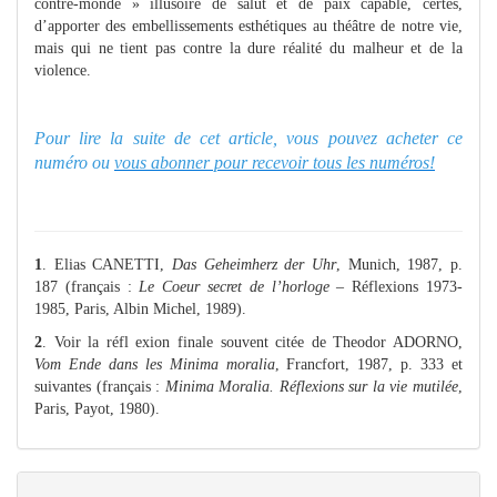
contre-monde » illusoire de salut et de paix capable, certes,
d’apporter des embellissements esthétiques au théâtre de notre vie,
mais qui ne tient pas contre la dure réalité du malheur et de la
violence.
Pour lire la suite de cet article, vous pouvez acheter ce
numéro ou
vous abonner pour recevoir tous les numéros!
1
. Elias CANETTI,
Das Geheimherz der Uhr
, Munich, 1987, p.
187 (français :
Le Coeur secret de l’horloge
– Réflexions 1973-
1985, Paris, Albin Michel, 1989).
2
. Voir la réfl exion finale souvent citée de Theodor ADORNO,
Vom Ende dans les Minima moralia
, Francfort, 1987, p. 333 et
suivantes (français :
Minima Moralia. Réflexions sur la vie mutilée
,
Paris, Payot, 1980).