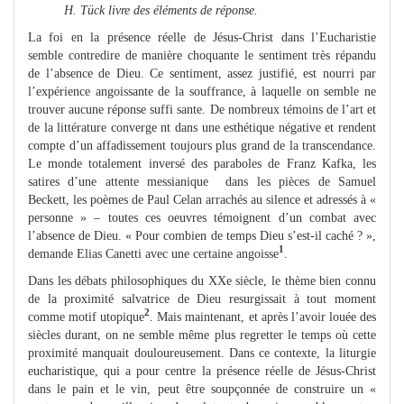
H. Tück livre des éléments de réponse.
La foi en la présence réelle de Jésus-Christ dans l’Eucharistie
semble contredire de manière choquante le sentiment très répandu
de l’absence de Dieu. Ce sentiment, assez justifié, est nourri par
l’expérience angoissante de la souffrance, à laquelle on semble ne
trouver aucune réponse suffi sante. De nombreux témoins de l’art et
de la littérature converge nt dans une esthétique négative et rendent
compte d’un affadissement toujours plus grand de la transcendance.
Le monde totalement inversé des paraboles de Franz Kafka, les
satires d’une attente messianique dans les pièces de Samuel
Beckett, les poèmes de Paul Celan arrachés au silence et adressés à «
personne » – toutes ces oeuvres témoignent d’un combat avec
l’absence de Dieu. « Pour combien de temps Dieu s’est-il caché ? »,
1
demande Elias Canetti avec une certaine angoisse
.
Dans les débats philosophiques du XXe siècle, le thème bien connu
de la proximité salvatrice de Dieu resurgissait à tout moment
2
comme motif utopique
. Mais maintenant, et après l’avoir louée des
siècles durant, on ne semble même plus regretter le temps où cette
proximité manquait douloureusement. Dans ce contexte, la liturgie
eucharistique, qui a pour centre la présence réelle de Jésus-Christ
dans le pain et le vin, peut être soupçonnée de construire un «