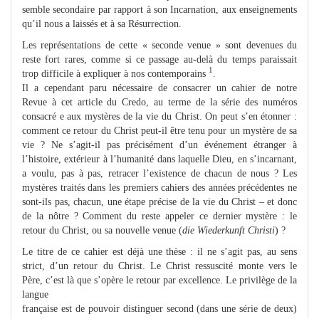
semble secondaire par rapport à son Incarnation, aux enseignements
qu’il nous a laissés et à sa Résurrection.
Les représentations de cette « seconde venue » sont devenues du
reste fort rares, comme si ce passage au-delà du temps paraissait
1
trop difficile à expliquer à nos contemporains
.
Il a cependant paru nécessaire de consacrer un cahier de notre
Revue à cet article du Credo, au terme de la série des numéros
consacré e aux mystères de la vie du Christ. On peut s’en étonner :
comment ce retour du Christ peut-il être tenu pour un mystère de sa
vie ? Ne s’agit-il pas précisément d’un événement étranger à
l’histoire, extérieur à l’humanité dans laquelle Dieu, en s’incarnant,
a voulu, pas à pas, retracer l’existence de chacun de nous ? Les
mystères traités dans les premiers cahiers des années précédentes ne
sont-ils pas, chacun, une étape précise de la vie du Christ – et donc
de la nôtre ? Comment du reste appeler ce dernier mystère : le
retour du Christ, ou sa nouvelle venue (
die Wiederkunft Christi
) ?
Le titre de ce cahier est déjà une thèse : il ne s’agit pas, au sens
strict, d’un retour du Christ. Le Christ ressuscité monte vers le
Père, c’est là que s’opère le retour par excellence. Le privilège de la
langue
française est de pouvoir distinguer second (dans une série de deux)