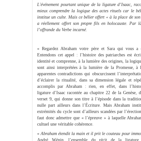
L'événement pourtant unique de la ligature d’Isaac, rac
mieux comprendre la logique des actes rituels car le b
institue un culte. Mais ce bélier offert « à la place de so
a réellement offert son propre fils en holocauste. Par là
l’offrande du Verbe incarné.
« Regardez Abraham votre père et Sara qui vous a e
Entendons cet appel : l’histoire des patriarches est éc
identité et comprenne, à la lumière des origines, la logiqu
sont ainsi interprétées à la lumière de la Promesse, à
apparentes contradictions qui obscurcissent l’interprétati
d’éclairer la ritualité, dans sa dimension légale et rép
accomplis par Abraham : rien, en effet, dans l’histo
ligature d’Isaac racontée au chapitre 22 de la Genèse, d
verset 9, qui donne son titre à l’épisode dans la traditio
nulle part ailleurs dans l’Écriture. Mais Abraham insti
extrémités du cycle sont d’ailleurs scandées par l’érectio
faut donc admettre que « l’épreuve » à laquelle Abraha
cultuel une véritable cohérence.
«
Abraham étendit la main et il prit le couteau pour immo
André Wénin, l’ensemble du récit de la ligature d