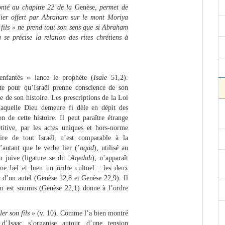
onté au chapitre 22 de la
Genèse
, permet de
élier offert par Abraham sur le mont Moriya
n fils » ne prend tout son sens que si Abraham
 se précise la relation des rites chrétiens à
nfantés » lance le prophète (
Isaïe
51,2).
rite pour qu’Israël prenne conscience de son
e de son histoire. Les prescriptions de la Loi
 laquelle Dieu demeure fi dèle en dépit des
on de cette histoire. Il peut paraître étrange
étitive, par les actes uniques et hors-norme
ire de tout Israël, n’est comparable à la
’autant que le verbe lier (’
aqad
), utilisé au
n juive (ligature se dit ’
Aqedah
), n’apparaît
tue bel et bien un ordre cultuel : les deux
n d’un autel (Genèse 12,8 et Genèse 22,9). Il
m est soumis (Genèse 22,1) donne à l’ordre
ler son fils
» (v. 10). Comme l’a bien montré
’Isaac s’organise autour d’une tension