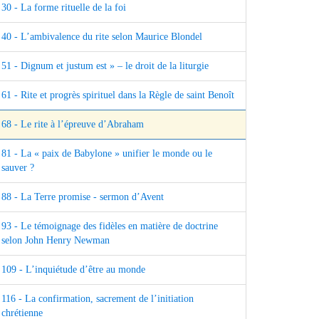
30 - La forme rituelle de la foi
40 - L’ambivalence du rite selon Maurice Blondel
51 - Dignum et justum est » – le droit de la liturgie
61 - Rite et progrès spirituel dans la Règle de saint Benoît
68 - Le rite à l’épreuve d’Abraham
81 - La « paix de Babylone » unifier le monde ou le
sauver ?
88 - La Terre promise - sermon d’Avent
93 - Le témoignage des fidèles en matière de doctrine
selon John Henry Newman
109 - L’inquiétude d’être au monde
116 - La confirmation, sacrement de l’initiation
chrétienne