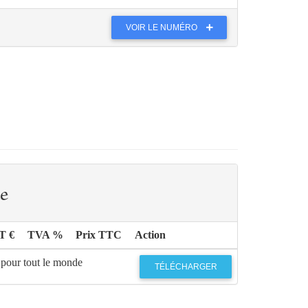
VOIR LE NUMÉRO
e
T €
TVA %
Prix TTC
Action
 pour tout le monde
TÉLÉCHARGER