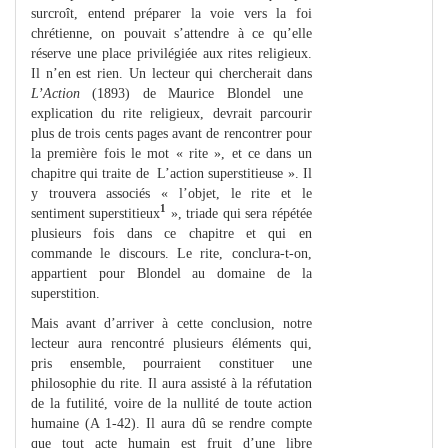
surcroît, entend préparer la voie vers la foi
chrétienne, on pouvait s’attendre à ce qu’elle
réserve une place privilégiée aux rites religieux.
Il n’en est rien. Un lecteur qui chercherait dans
L’Action
(1893) de Maurice Blondel une
explication du rite religieux, devrait parcourir
plus de trois cents pages avant de rencontrer pour
la première fois le mot « rite », et ce dans un
chapitre qui traite de L’action superstitieuse ». Il
y trouvera associés « l’objet, le rite et le
1
sentiment superstitieux
», triade qui sera répétée
plusieurs fois dans ce chapitre et qui en
commande le discours. Le rite, conclura-t-on,
appartient pour Blondel au domaine de la
superstition.
Mais avant d’arriver à cette conclusion, notre
lecteur aura rencontré plusieurs éléments qui,
pris ensemble, pourraient constituer une
philosophie du rite. Il aura assisté à la réfutation
de la futilité, voire de la nullité de toute action
humaine (A 1-42). Il aura dû se rendre compte
que tout acte humain est fruit d’une libre