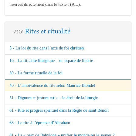
insérées directement dans le texte : (A...).
Rites et ritualité
n°226
5 - La loi du rite dans l’acte de foi chrétien
16 - La ritualité liturgique – un espace de liberté
30 - La forme rituelle de la foi
40 - L’ambivalence du rite selon Maurice Blondel
51 - Dignum et justum est » – le droit de la liturgie
61 - Rite et progrès spirituel dans la Règle de saint Benoît
68 - Le rite à l’épreuve d’Abraham
81 - La « paix de Babylone » unifier le monde ou le sauver ?