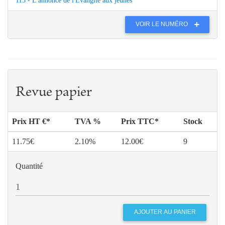
115 - L'annonce de l'Évangile aux jeunes
VOIR LE NUMÉRO
Revue papier
Prix HT €*
TVA %
Prix TTC*
Stock
11.75€
2.10%
12.00€
9
Quantité