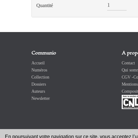
Quantité
Communio
A prop
Accueil
Contact
Numéros
Qui somm
Collection
CGV -Con
Dossiers
Mentions 
Auteurs
Composit
Newsletter
En poursuivant votre navigation sur ce site, vous acceptez l’
Copyright 2