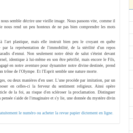
nous semble décrire une vieille image. Nous passons vite, comme il
able nous rend un peu honteux de ne pas bien comprendre les mots
 l'art plastique, mais elle instruit bien peu le croyant en quête
par la représentation de l'immobilité, de la stérilité d'un repos
radis d'ennui. Non seulement notre désir de salut s'éteint devant
rnel, identique à lui-même en son être pétrifié, mais encore le Fils,
gagé en notre aventure pour dynamiter notre divine destinée, prend
r un trône de l'Olympe. Et l'Esprit semble une nature morte.
ages, ou deux manières d'en user. L'une procède par imitation, par un
poser en celles-ci la ferveur du sentiment religieux. Ainsi opère
rticle de la foi, au risque d'en scléroser la proclamation. Distinguer
a pensée s'aide de l'imaginaire et s'y lie, une donnée du mystère divin
gratuitement le numéro ou acheter la revue papier dictement en ligne.