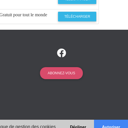
Gratuit pour tout le monde
TÉLÉCHARGER
ABONNEZ-VOUS
tique de gestion des cookies
Décliner
Autoriser
ions Légales