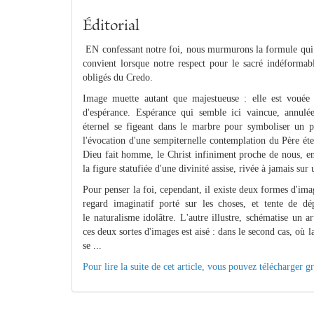
Éditorial
EN confessant notre foi, nous murmurons la formule qui 
convient lorsque notre respect pour le sacré indéform
obligés du Credo.
Image muette autant que majestueuse : elle est vouée à
d'espérance. Espérance qui semble ici vaincue, annulée 
éternel se figeant dans le marbre pour symboliser un pa
l'évocation d'une sempiternelle contemplation du Père éte
Dieu fait homme, le Christ infiniment proche de nous, en
la figure statufiée d'une divinité assise, rivée à jamais su
Pour penser la foi, cependant, il existe deux formes d'im
regard imaginatif porté sur les choses, et tente de dé
le naturalisme idolâtre. L'autre illustre, schématise un a
ces deux sortes d'images est aisé : dans le second cas, où l
se ...
Pour lire la suite de cet article, vous pouvez télécharger 