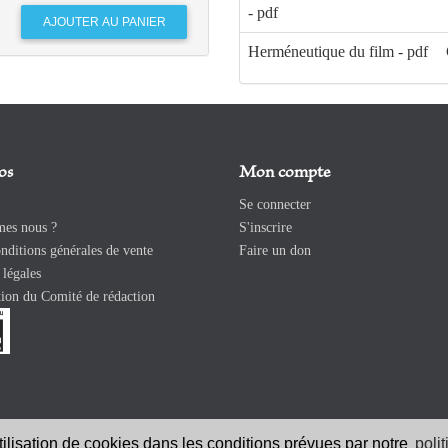
- pdf
Herméneutique du film - pdf
os
Mon compte
Se connecter
es nous ?
S'inscrire
ditions générales de vente
Faire un don
légales
ion du Comité de rédaction
utilisation de cookies dans les conditions prévues par notre
poli
026 Revue Catholique Internationale COMMUNIO. Tous droits réservés. |
Ment