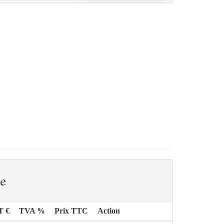
e
T €
TVA %
Prix TTC
Action