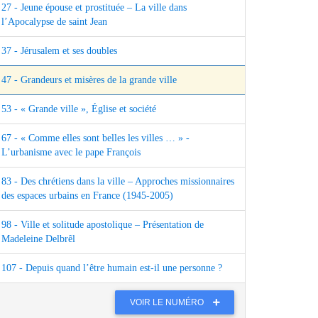
27 - Jeune épouse et prostituée – La ville dans
l’Apocalypse de saint Jean
37 - Jérusalem et ses doubles
47 - Grandeurs et misères de la grande ville
53 - « Grande ville », Église et société
67 - « Comme elles sont belles les villes … » -
L’urbanisme avec le pape François
83 - Des chrétiens dans la ville – Approches missionnaires
des espaces urbains en France (1945‑2005)
98 - Ville et solitude apostolique – Présentation de
Madeleine Delbrêl
107 - Depuis quand l’être humain est‑il une personne ?
VOIR LE NUMÉRO