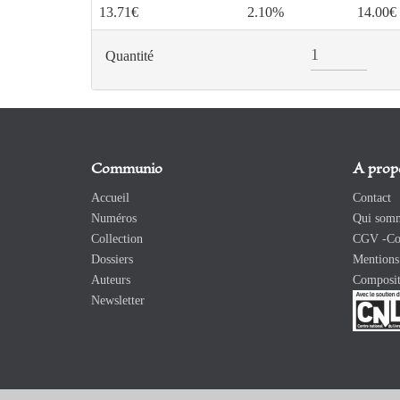
13.71€
2.10%
14.00€
Quantité
Communio
A prop
Accueil
Contact
Numéros
Qui somm
Collection
CGV -Con
Dossiers
Mentions 
Auteurs
Composit
Newsletter