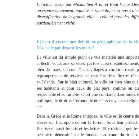
Entretien mené par Maximilien Artur et Paul‑Victor Desar
un espace hautement organisé et symbolique, et pas seulem
diversification de la grande ville : celle‑ci pose des diffi
particulièrement riche.
Existe‑t‑il encore une définition géographique de la vil
N’a‑t‑elle pas dépassé les murs ?
La ville est du simple point de vue matériel une import
collectif voués aux services, parfois aussi d’établissement
bien des pays, on connaît des villages à vocation rurale p
regroupements de services peuvent être de taille très ré
en Islande. Sur le plan culturel, la ville est bien plus qu
ses habitants et pour ceux du plat pays, comme on disa
respectable et admirable. C’est une constante dans toutes l
politique, le droit et l’économie de leurs croyances relig
etc.
Dans la Grèce et la Rome antiques, la ville est le centre de
élevés sur l’acropole ou sur le forum. Sous leur protectio
fleurissent aussi les arts et les lettres. N’y résident que l
périmètre déterminé par le fondateur au cours du rituel d