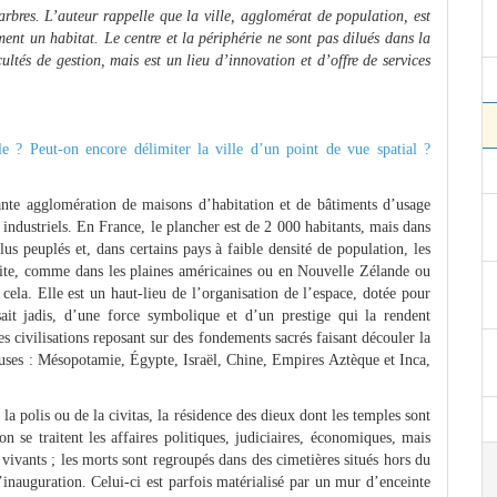
bres. L’auteur rappelle que la ville, agglomérat de population, est
ent un habitat. Le centre et la périphérie ne sont pas dilués dans la
cultés de gestion, mais est un lieu d’innovation et d’offre de services
le ? Peut‑on encore délimiter la ville d’un point de vue spatial ?
ante agglomération de maisons d’habitation et de bâtiments d’usage
s industriels. En France, le plancher est de 2 000 habitants, mais dans
lus peuplés et, dans certains pays à faible densité de population, les
duite, comme dans les plaines américaines ou en Nouvelle Zélande ou
e cela. Elle est un haut‑lieu de l’organisation de l’espace, dotée pour
it jadis, d’une force symbolique et d’un prestige qui la rendent
es civilisations reposant sur des fondements sacrés faisant découler la
ieuses : Mésopotamie, Égypte, Israël, Chine, Empires Aztèque et Inca,
 la polis ou de la civitas, la résidence des dieux dont les temples sont
n se traitent les affaires politiques, judiciaires, économiques, mais
es vivants ; les morts sont regroupés dans des cimetières situés hors du
’inauguration. Celui‑ci est parfois matérialisé par un mur d’enceinte