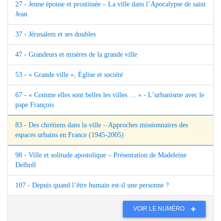
27 - Jeune épouse et prostituée – La ville dans l’Apocalypse de saint
Jean
37 - Jérusalem et ses doubles
47 - Grandeurs et misères de la grande ville
53 - « Grande ville », Église et société
67 - « Comme elles sont belles les villes … » - L’urbanisme avec le
pape François
83 - Des chrétiens dans la ville – Approches missionnaires des
espaces urbains en France (1945‑2005)
98 - Ville et solitude apostolique – Présentation de Madeleine
Delbrêl
107 - Depuis quand l’être humain est‑il une personne ?
VOIR LE NUMÉRO