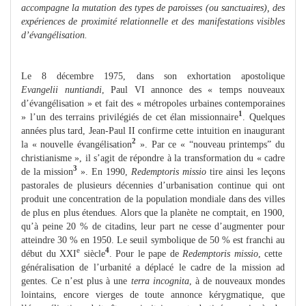
accompagne la mutation des types de paroisses (ou sanctuaires), des
expériences de proximité relationnelle et des manifestations visibles
d’évangélisation.
Le 8 décembre 1975, dans son exhortation apostolique
Evangelii nuntiandi
, Paul VI annonce des « temps nouveaux
d’évangélisation » et fait des « métropoles urbaines contemporaines
1
» l’un des terrains privilégiés de cet élan missionnaire
. Quelques
années plus tard, Jean‑Paul II confirme cette intuition en inaugurant
2
la « nouvelle évangélisation
». Par ce « “nouveau printemps” du
christianisme », il s’agit de répondre à la transformation du « cadre
3
de la mission
». En 1990,
Redemptoris missio
tire ainsi les leçons
pastorales de plusieurs décennies d’urbanisation continue qui ont
produit une concentration de la population mondiale dans des villes
de plus en plus étendues. Alors que la planète ne comptait, en 1900,
qu’à peine 20 % de citadins, leur part ne cesse d’augmenter pour
atteindre 30 % en 1950. Le seuil symbolique de 50 % est franchi au
e
4
début du XXI
siècle
. Pour le pape de
Redemptoris missio
, cette
généralisation de l’urbanité a déplacé le cadre de la mission ad
gentes. Ce n’est plus à une
terra incognita
, à de nouveaux mondes
lointains, encore vierges de toute annonce kérygmatique, que