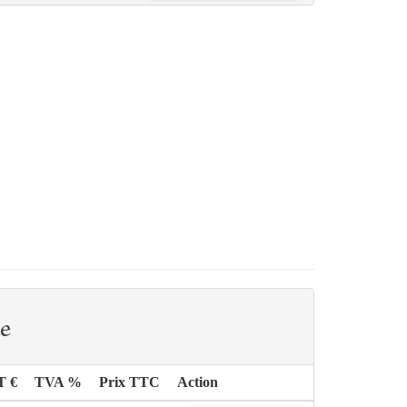
e
T €
TVA %
Prix TTC
Action