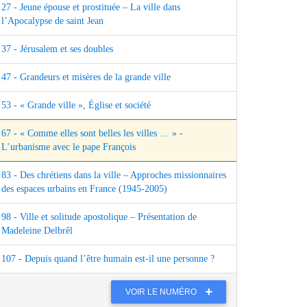
27 - Jeune épouse et prostituée – La ville dans
l’Apocalypse de saint Jean
37 - Jérusalem et ses doubles
47 - Grandeurs et misères de la grande ville
53 - « Grande ville », Église et société
67 - « Comme elles sont belles les villes … » -
L’urbanisme avec le pape François
83 - Des chrétiens dans la ville – Approches missionnaires
des espaces urbains en France (1945‑2005)
98 - Ville et solitude apostolique – Présentation de
Madeleine Delbrêl
107 - Depuis quand l’être humain est‑il une personne ?
VOIR LE NUMÉRO