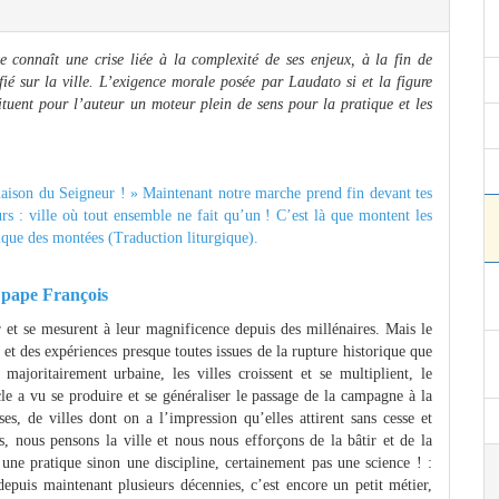
 connaît une crise liée à la complexité de ses enjeux, à la fin de
ifié sur la ville. L’exigence morale posée par Laudato si et la figure
tuent pour l’auteur un moteur plein de sens pour la pratique et les
maison du Seigneur ! » Maintenant notre marche prend fin devant tes
urs : ville où tout ensemble ne fait qu’un ! C’est là que montent les
ique des montées (Traduction liturgique).
u pape François
ir et se mesurent à leur magnificence depuis des millénaires. Mais le
 et des expériences presque toutes issues de la rupture historique que
 majoritairement urbaine, les villes croissent et se multiplient, le
le a vu se produire et se généraliser le passage de la campagne à la
s, de villes dont on a l’impression qu’elles attirent sans cesse et
s, nous pensons la ville et nous nous efforçons de la bâtir et de la
 une pratique sinon une discipline, certainement pas une science ! :
depuis maintenant plusieurs décennies, c’est encore un petit métier,