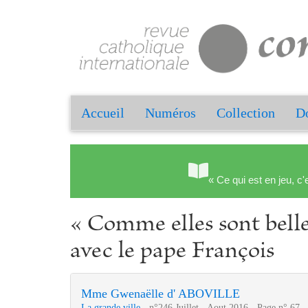
Accueil
Numéros
Collection
Do
« Ce qui est en jeu, c'
« Comme elles sont belle
avec le pape François
Mme Gwenaëlle d' ABOVILLE
La grande ville
- n°246 Juillet - Aout 2016 - Page n° 67