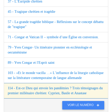
37 - L’Euripide chrétien
45 - Tragique chrétien et tragédie
57 - La grande tragédie biblique - Réflexions sur le concept débattu
de "tragique"
71 - Congar et Vatican II – symbole d’une Église en conversion.
79 - Yves Congar- Un itinéraire pionnier en ecclésiologie et
oecuménisme
89 - Yves Congar et l'Esprit saint
103 - «Et le monde vacilla …» L’influence de la liturgie catholique
sur la littérature contemporaine de langue allemande
114 - Est-ce Dieu qui envoie les pandémies ? Trois témoignages du
premier millénaire chrétien: Cyprien, Basile et Anastase
VOIR LE NUMÉRO