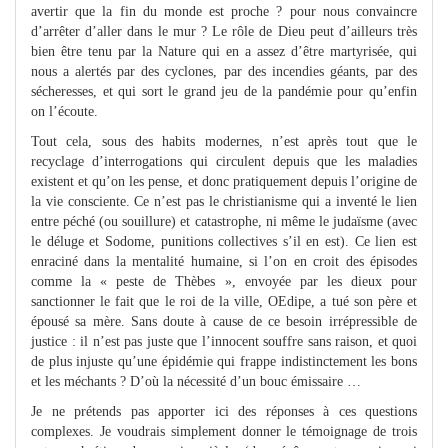
avertir que la fin du monde est proche ? pour nous convaincre
d’arrêter d’aller dans le mur ? Le rôle de Dieu peut d’ailleurs très
bien être tenu par la Nature qui en a assez d’être martyrisée, qui
nous a alertés par des cyclones, par des incendies géants, par des
sécheresses, et qui sort le grand jeu de la pandémie pour qu’enfin
on l’écoute.
Tout cela, sous des habits modernes, n’est après tout que le
recyclage d’interrogations qui circulent depuis que les maladies
existent et qu’on les pense, et donc pratiquement depuis l’origine de
la vie consciente. Ce n’est pas le christianisme qui a inventé le lien
entre péché (ou souillure) et catastrophe, ni même le judaïsme (avec
le déluge et Sodome, punitions collectives s’il en est). Ce lien est
enraciné dans la mentalité humaine, si l’on en croit des épisodes
comme la « peste de Thèbes », envoyée par les dieux pour
sanctionner le fait que le roi de la ville, OEdipe, a tué son père et
épousé sa mère. Sans doute à cause de ce besoin irrépressible de
justice : il n’est pas juste que l’innocent souffre sans raison, et quoi
de plus injuste qu’une épidémie qui frappe indistinctement les bons
et les méchants ? D’où la nécessité d’un bouc émissaire …
Je ne prétends pas apporter ici des réponses à ces questions
complexes. Je voudrais simplement donner le témoignage de trois