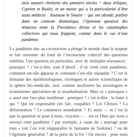
trois auteurs chrétiens des premiers siècles
−
deux évêques,
Cyprien et Basile, et un moine qui a la particularité d’être
aussi médecin : Anastase le Sinaïte
−
qui ont abordé, parfois
dans un contexte dramatique, l’épineuse question des
relations entre la Providence divine et les catastrophes
collectives qui nous frappent, comme dans le cas d’une
pandémie.
La pandémie due au coronavirus a plongé le monde dans la stupeur
et fait remonter du fond de l’inconscient collectif des questions
oubliées. Une question en particulier, avec de multiples résonances :
pourquoi ? c’est-à-dire, tout d’abord : d’où vient cette pandémie,
comment est-elle apparue et comment s’est-elle répandue ? C’est le
domaine des épidémiologistes, virologues et autres scientifiques de
la sphère bio-médicale, avec comme auxiliaires les sociologues et
économistes spécialistes de la mondialisation. Mais ce « pourquoi »
a aussi une face plus insidieuse : pourquoi ? c’est-à-dire : la faute à
qui ? Qui est responsable (en fait, coupable) ? Les Chinois ? La
déforestation ? Le commerce mondialisé ? Et aussi — et c’est là
que la question se pose à nous, croyants — : est-ce Dieu qui nous a
envoyé cette pandémie ? par exemple, à cause du « mariage pour
tous » (où l’on voit réapparaître le fantasme de Sodome) ? ou de
l’égoïsme généralisé ? de la perte de la foi ? Ou encore : pour nous