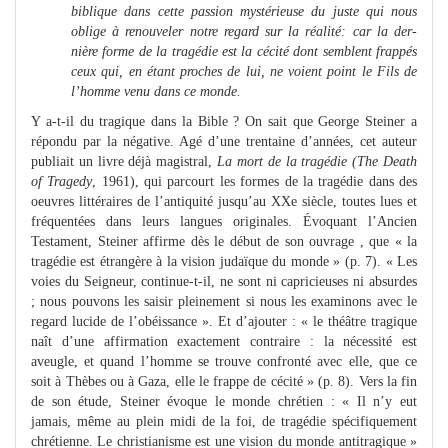
biblique dans cette passion mystérieuse du juste qui nous
oblige à renouveler notre regard sur la réalité: car la der-
nière forme de la tragédie est la cécité dont semblent frappés
ceux qui, en étant proches de lui, ne voient point le Fils de
l’homme venu dans ce monde.
Y a-t-il du tragique dans la Bible ? On sait que George Steiner a
répondu par la négative. Agé d’une trentaine d’années, cet auteur
publiait un livre déjà magistral,
La mort de la tragédie (The Death
of Tragedy
, 1961), qui parcourt les formes de la tragédie dans des
oeuvres littéraires de l’antiquité jusqu’au XXe siècle, toutes lues et
fréquentées dans leurs langues originales. Évoquant l’Ancien
Testament, Steiner affirme dès le début de son ouvrage , que « la
tragédie est étrangère à la vision judaïque du monde » (p. 7). « Les
voies du Seigneur, continue-t-il, ne sont ni capricieuses ni absurdes
; nous pouvons les saisir pleinement si nous les examinons avec le
regard lucide de l’obéissance ». Et d’ajouter : « le théâtre tragique
naît d’une affirmation exactement contraire : la nécessité est
aveugle, et quand l’homme se trouve confronté avec elle, que ce
soit à Thèbes ou à Gaza, elle le frappe de cécité » (p. 8). Vers la fin
de son étude, Steiner évoque le monde chrétien : « Il n’y eut
jamais, même au plein midi de la foi, de tragédie spécifiquement
chrétienne. Le christianisme est une vision du monde antitragique »