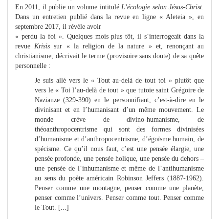
En 2011, il publie un volume intitulé
L’écologie selon Jésus-Christ
.
Dans un entretien publié dans la revue en ligne « Aleteia », en
septembre 2017, il révèle avoir
« perdu la foi ». Quelques mois plus tôt, il s’interrogeait dans la
revue
Krisis
sur « la religion de la nature » et, renonçant au
christianisme, décrivait le terme (provisoire sans doute) de sa quête
personnelle :
Je suis allé vers le « Tout au-delà de tout toi » plutôt que
vers le « Toi l’au-delà de tout » que tutoie saint Grégoire de
Nazianze (329-390) en le personnifiant, c’est-à-dire en le
divinisant et en l’humanisant d’un même mouvement. Le
monde crève de divino-humanisme, de
théoanthropocentrisme qui sont des formes divinisées
d’humanisme et d’anthropocentrisme, d’égoïsme humain, de
spécisme. Ce qu’il nous faut, c’est une pensée élargie, une
pensée profonde, une pensée holique, une pensée du dehors –
une pensée de l’inhumanisme et même de l’antihumanisme
au sens du poète américain Robinson Jeffers (1887-1962).
Penser comme une montagne, penser comme une planète,
penser comme l’univers. Penser comme tout. Penser comme
le Tout. [...]