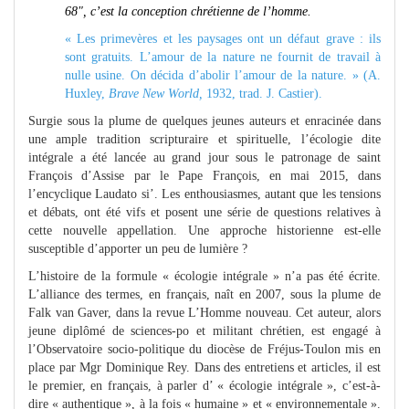
68", c’est la conception chrétienne de l’homme.
« Les primevères et les paysages ont un défaut grave : ils
sont gratuits. L’amour de la nature ne fournit de travail à
nulle usine. On décida d’abolir l’amour de la nature. » (A.
Huxley,
Brave New World,
1932, trad. J. Castier).
Surgie sous la plume de quelques jeunes auteurs et enracinée dans
une ample tradition scripturaire et spirituelle, l’écologie dite
intégrale a été lancée au grand jour sous le patronage de saint
François d’Assise par le Pape François, en mai 2015, dans
l’encyclique Laudato si’. Les enthousiasmes, autant que les tensions
et débats, ont été vifs et posent une série de questions relatives à
cette nouvelle appellation. Une approche historienne est-elle
susceptible d’apporter un peu de lumière ?
L’histoire de la formule « écologie intégrale » n’a pas été écrite.
L’alliance des termes, en français, naît en 2007, sous la plume de
Falk van Gaver, dans la revue L’Homme nouveau. Cet auteur, alors
jeune diplômé de sciences-po et militant chrétien, est engagé à
l’Observatoire socio-politique du diocèse de Fréjus-Toulon mis en
place par Mgr Dominique Rey. Dans des entretiens et articles, il est
le premier, en français, à parler d’ « écologie intégrale », c’est-à-
dire « authentique », à la fois « humaine » et « environnementale ».