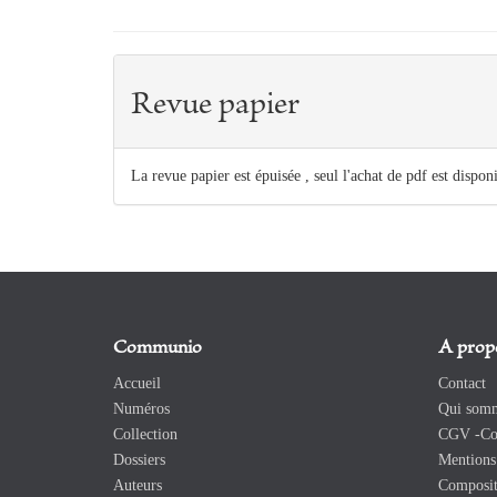
Revue papier
La revue papier est épuisée , seul l'achat de pdf est dispon
Communio
A prop
Accueil
Contact
Numéros
Qui somm
Collection
CGV -Con
Dossiers
Mentions 
Auteurs
Composit