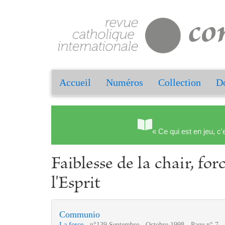
Accueil
Numéros
Collection
Do
« Ce qui est en jeu, c'
Faiblesse de la chair, for
l'Esprit
Communio
La force
- n°139 Septembre - Octobre 1998 - Page n° 7