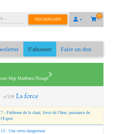
0
RECHERCHER
wsletter
S'abonner
Faire un don
en avec Mgr Matthieu Rougé
La force
n°139
7 - Faiblesse de la chair, force de l'âme, puissance de
l'Esprit
13 - Une vertu dangereuse