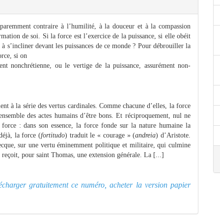
paremment contraire à l’humilité, à la douceur et à la compassion
ation de soi. Si la force est l’exercice de la puissance, si elle obéit
l à s’incliner devant les puissances de ce monde ? Pour débrouiller la
orce, si on
ent nonchrétienne, ou le vertige de la puissance, assurément non-
tient à la série des vertus cardinales. Comme chacune d’elles, la force
ensemble des actes humains d’être bons. Et réciproquement, nul ne
 force : dans son essence, la force fonde sur la nature humaine la
éjà, la force (
fortitudo
) traduit le « courage » (
andreia
) d’Aristote.
cque, sur une vertu éminemment politique et militaire, qui culmine
 reçoit, pour saint Thomas, une extension générale. La [...]
élécharger gratuitement ce numéro, acheter la version papier