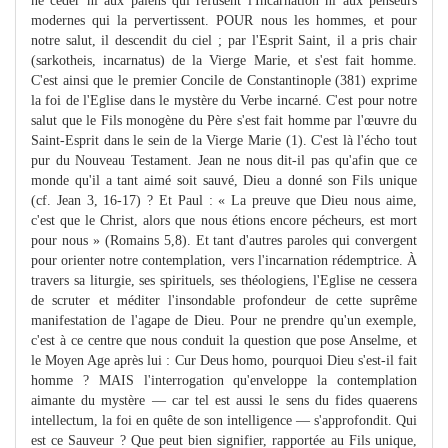
ne céder ni aux païens qui refusent l'Incarnation ni aux penseurs
modernes qui la pervertissent. POUR nous les hommes, et pour
notre salut, il descendit du ciel ; par l'Esprit Saint, il a pris chair
(sarkotheis, incarnatus) de la Vierge Marie, et s'est fait homme.
C'est ainsi que le premier Concile de Constantinople (381) exprime
la foi de l'Eglise dans le mystère du Verbe incarné. C'est pour notre
salut que le Fils monogène du Père s'est fait homme par l'œuvre du
Saint-Esprit dans le sein de la Vierge Marie (1). C'est là l'écho tout
pur du Nouveau Testament. Jean ne nous dit-il pas qu'afin que ce
monde qu'il a tant aimé soit sauvé, Dieu a donné son Fils unique
(cf. Jean 3, 16-17) ? Et Paul : « La preuve que Dieu nous aime,
c'est que le Christ, alors que nous étions encore pécheurs, est mort
pour nous » (Romains 5,8). Et tant d'autres paroles qui convergent
pour orienter notre contemplation, vers l'incarnation rédemptrice. À
travers sa liturgie, ses spirituels, ses théologiens, l'Eglise ne cessera
de scruter et méditer l'insondable profondeur de cette suprême
manifestation de l'agape de Dieu. Pour ne prendre qu'un exemple,
c'est à ce centre que nous conduit la question que pose Anselme, et
le Moyen Age après lui : Cur Deus homo, pourquoi Dieu s'est-il fait
homme ? MAIS l'interrogation qu'enveloppe la contemplation
aimante du mystère — car tel est aussi le sens du fides quaerens
intellectum, la foi en quête de son intelligence — s'approfondit. Qui
est ce Sauveur ? Que peut bien signifier, rapportée au Fils unique,