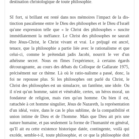
destination christologique de toute philosophie.
SI fort, si brillant est resté dans nos mémoires l'impact de la dis-
tinction pascalienne entre le Dieu des philosophes et le Dieu d'Israël
qu'une expression telle que « le Christ des philosophes » suscite
immédiatement la méfiance. Le Christ des philosophes ne saurait
être Jésus-Christ, le Christ vivant et vrai. Le préjugé est ancré,
tenace, que la philosophie a partie liée avec le rationalisme et que
celui-ci, comme le prétendait jadis Jacobi, nourrit le ver d'un
athéisme secret. Nous en fîmes l'expérience, à certains égards
décourageante, au cours des débats du Colloque de Gallarate 1975,
précisément sur ce thème. Là où le ratio-nalisme a passé, donc, la
foi ne repousse plus. Si les philosophes ont parlé du Christ, le
Christ des philosophes est un simulacre, un fantôme, une idole. Ou
il n'est qu'un homme, saint et vénérable, certes, un héros moral, un
fondateur de religion, mais rien qu'un homme. Ou bien il est,
rattachée à cet homme singulier, Jésus de Nazareth, la représentation
d'un idéal, voire, dans le cas le plus sublime, de la compatibilité et
union intime de Dieu et de l'homme. Mais que Dieu ait pris une
nature humaine, et pas seulement la forme de l'humanité en général,
qu'Il ait eu cette existence historique datée, contingente, voilà qui
excède, semble-t-il, toute philosophie, et ce que la philosophie doit