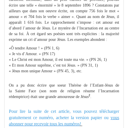
écrire une telle « énormité » le 8 septembre 1896 ? Constatons par
ailleurs que dans son oeuvre écrite, on compte 756 fois le mot «
amour » et 704 fois le verbe « aimer ». Quant au nom de Jésus, il
apparaît 1 616 fois. Le rapprochement s’impose : cet amour est
d’abord l’amour de Jésus. Le mystère de l’Incarnation est au centre
de sa foi. À cet égard ses poésies sont très explicites : la majorité
exprime un cri d’amour pour Jésus. Les exemples abondent :
«Ô tendre Amour ! » (PN 1, 6)
« Je vis d’Amour. » (PN 17)
« Le Christ est mon Amour, il est toute ma vie. » (PN 26, 1)
« Et mon Amour suprême, c’est toi Jésus. » (PN 31, 1)
« Jésus mon unique Amour » (PN 45, 3), etc.
On a pu donc écrire que soeur Thérèse de l’Enfant-Jésus de
la Sainte Face (son nom de religion résume l’Incarnation
2
rédemptrice) était une grande amoureuse de Jésus
.
Pour lire la suite de cet article, vous pouvez télécharger
gratuitement ce numéro, acheter la version papier ou
vous
abonner pour recevoir tous les numéros
!