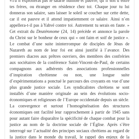
«Tu n’exploiteras pas le salarié humble et pauvre, qu’il soit d’entre
tes frères, ou étranger en résidence chez toi. Chaque jour tu lui
donneras son salaire, sans laisser le soleil se coucher sur cette dette,
car il est pauvre et il attend impatiemment ce salaire. Ainsi n’en
appellera-t-il pas à Yahvé contre toi. Autrement tu serais en faute. »
Cet extrait du
Deutéronome
(24, 14) précède et annonce la parole
du Christ sur le bonheur de ceux qui « ont faim et soif de justice ».
Le combat d’une suite ininterrompue de disciples de Jésus de
Nazareth au nom de leur foi est ainsi justifié à l’avance. Des
premiers diacres aux prêtres ouvriers, des membres des confréries
aux sociétaires de la conférence Saint-Vincent-de-Paul, de certains
compagnons aux adhérents des associations professionnelles
d’inspiration chrétienne ou non, une longue suite
d’expérimentations a ponctué le parcours des croyants en vue d’une
plus grande justice sociale. Les syndicalistes chrétiens se sont
installés d’une manière originale au sein des évolutions socio-
économiques et religieuses de l’Europe occidentale depuis un siècle.
La convergence et surtout l’homogénéisation des structures
économiques ont facilité leur rapprochement à partir de 1945 sans
pour autant faire disparaître la spécificité de chaque combat pour la
justice au nom de la doctrine sociale de l’Église. Après s’être
interrogé sur l’actualité des principes sociaux chrétiens au regard de
la justice dans le monde du travail, le rappel des enjeux de la