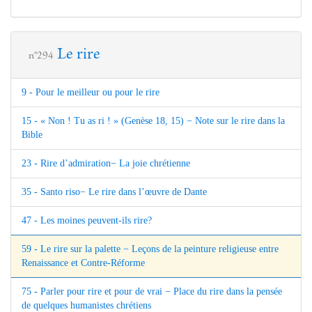
Le rire
n°294
9 - Pour le meilleur ou pour le rire
15 - « Non ! Tu as ri ! » (Genèse 18, 15) − Note sur le rire dans la
Bible
23 - Rire d’admiration− La joie chrétienne
35 - Santo riso− Le rire dans l’œuvre de Dante
47 - Les moines peuvent-ils rire?
59 - Le rire sur la palette − Leçons de la peinture religieuse entre
Renaissance et Contre-Réforme
75 - Parler pour rire et pour de vrai − Place du rire dans la pensée
de quelques humanistes chrétiens