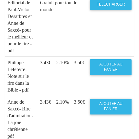
Editorial de
Gratuit pour tout le
TÉLÉCHARGER
Paul-Victor
monde
Desarbres et
Anne de
Saxcé- pour
le meilleur et
pour le rire -
pdf
Philippe
3.43€
2.10%
3.50€
AJOUTER AU
Lefebvre-
PANIER
Note sur le
rire dans la
Bible - pdf
Anne de
3.43€
2.10%
3.50€
AJOUTER AU
Saxcé- Rire
PANIER
d'admiration-
La joie
chrétienne -
pdf