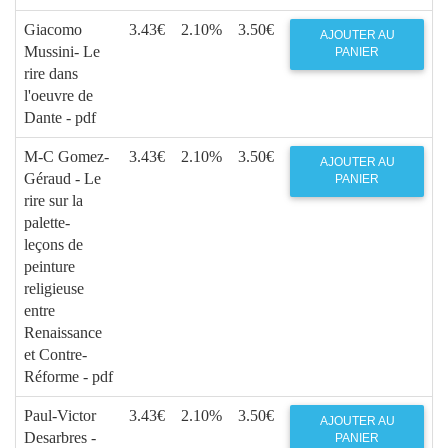
Giacomo
3.43€
2.10%
3.50€
AJOUTER AU
Mussini- Le
PANIER
rire dans
l'oeuvre de
Dante - pdf
M-C Gomez-
3.43€
2.10%
3.50€
AJOUTER AU
Géraud - Le
PANIER
rire sur la
palette-
leçons de
peinture
religieuse
entre
Renaissance
et Contre-
Réforme - pdf
Paul-Victor
3.43€
2.10%
3.50€
AJOUTER AU
Desarbres -
PANIER