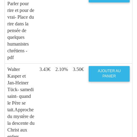
Parler pour
rire et pour de
vrai- Place du
rire dans la
pensée de
quelques
humanistes
chrétiens -
pdf
Walter
3.43€
2.10%
3.50€
AJOUTER AU
Kasper et
PANIER
Jan-Heiner
Tück- samedi
saint- quand
le Père se
tait.Approche
du mystère de
la descente du
Christ aux
enfers-