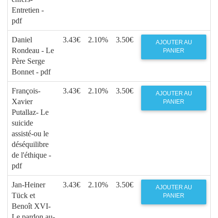
Entretien -
pdf
Daniel
3.43€
2.10%
3.50€
AJOUTER AU
Rondeau - Le
PANIER
Père Serge
Bonnet - pdf
François-
3.43€
2.10%
3.50€
AJOUTER AU
Xavier
PANIER
Putallaz- Le
suicide
assisté-ou le
déséquilibre
de l'éthique -
pdf
Jan-Heiner
3.43€
2.10%
3.50€
AJOUTER AU
Tück et
PANIER
Benoît XVI-
Le pardon au-