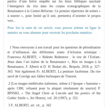
partira d’une brève enquête sur les lieux bibliques suscitant
l’émergence du rire dans les corpus iconographiques de la
Renaissance à la Contre-Réforme. Ce premier répertoire de scènes «
à sourire », pour limité qu’il soit, permettra d’orienter le propos
vers...
Pour lire la suite de cet article, vous pouvez
acheter
en ligne le
numéro ou vous
abonner
pour recevoir les prochains numéros.
1 Nous renvoyons à son travail pour les questions de périodisation
et d’influences des différentes zones d’éclosion artistique :
Francesca ALBERTI, « Ridente Redentore : le rire de l’Enfant-
Jésus dans l’art italien de la Renaissance », Rire en images à la
Renaissance, F. Alberti et D. H. Bodart dir., Brepols, 2018, p. 327-
363. Voir également Fr. ALBERTI, La peinture facétieuse. Du rire
sacré de Corrège aux fables burlesques de Tintoret.
2 [Les images médiévales italiennes, même à l’époque « humaine »
après 1300, refusent pour la plupart résolument de sourire] P.
BINSKI, « The Angel Choir at Lincoln and the poetics of the
Gothic Smile », Art History, vol. 20 (1997), p. 352.
3 F. ALBERTI, art. cit., p. 342