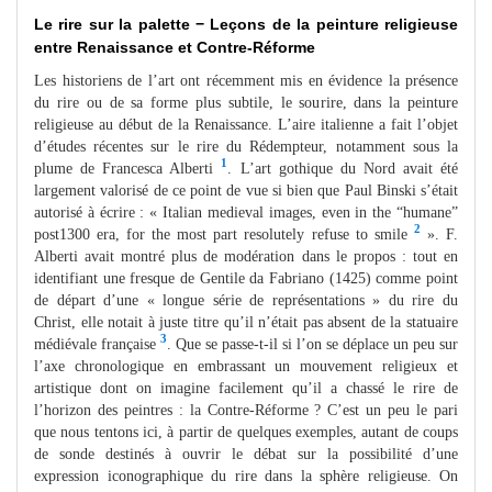
Le rire sur la palette − Leçons de la peinture religieuse
entre Renaissance et Contre-Réforme
Les historiens de l’art ont récemment mis en évidence la présence
du rire ou de sa forme plus subtile, le sourire, dans la peinture
religieuse au début de la Renaissance. L’aire italienne a fait l’objet
d’études récentes sur le rire du Rédempteur, notamment sous la
1
plume de Francesca Alberti
. L’art gothique du Nord avait été
largement valorisé de ce point de vue si bien que Paul Binski s’était
autorisé à écrire : « Italian medieval images, even in the “humane”
2
post1300 era, for the most part resolutely refuse to smile
». F.
Alberti avait montré plus de modération dans le propos : tout en
identifiant une fresque de Gentile da Fabriano (1425) comme point
de départ d’une « longue série de représentations » du rire du
Christ, elle notait à juste titre qu’il n’était pas absent de la statuaire
3
médiévale française
. Que se passe-t-il si l’on se déplace un peu sur
l’axe chronologique en embrassant un mouvement religieux et
artistique dont on imagine facilement qu’il a chassé le rire de
l’horizon des peintres : la Contre-Réforme ? C’est un peu le pari
que nous tentons ici, à partir de quelques exemples, autant de coups
de sonde destinés à ouvrir le débat sur la possibilité d’une
expression iconographique du rire dans la sphère religieuse. On