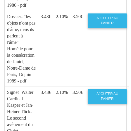
1986 - pdf
Dossier- "les
3.43€
2.10%
3.50€
AJOUTER AU
objets n'ont pas
PANIER
d'âme, mais ils
parlent à
l'âme"-
Homélie pour
la consécration
de l'autel,
Notre-Dame de
Paris, 16 juin
1989 - pdf
Signet- Walter
3.43€
2.10%
3.50€
AJOUTER AU
Cardinal
PANIER
Kasper et Jan-
Heiner Tück-
Le second
avènement du
Christ-