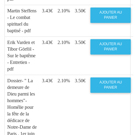
Martin Steffens
3.43€
2.10%
3.50€
AJOUTER AU
- Le combat
PANIER
spirituel du
baptisé - pdf
Erik Varden et
3.43€
2.10%
3.50€
AJOUTER AU
Tibor Görföl -
PANIER
Sur le baptême
- Entretien -
pdf
Dossier- " La
3.43€
2.10%
3.50€
AJOUTER AU
demeure de
PANIER
Dieu parmi les
hommes"-
Homélie pour
la fête de la
dédicace de
Notre-Dame de
Paris , 1er juin