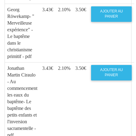
Georg
3.43€
2.10%
3.50€
AJOUTER AU
Röwekamp- "
PANIER
Merveilleuse
expérience" -
Le baptême
dans le
christianisme
primitif - pdf
Jonathan
3.43€
2.10%
3.50€
AJOUTER AU
Martin Ciraulo
PANIER
- Au
commencement
les eaux du
baptême- Le
baptême des
petits enfants et
l'inversion
sacramentelle -
pdf