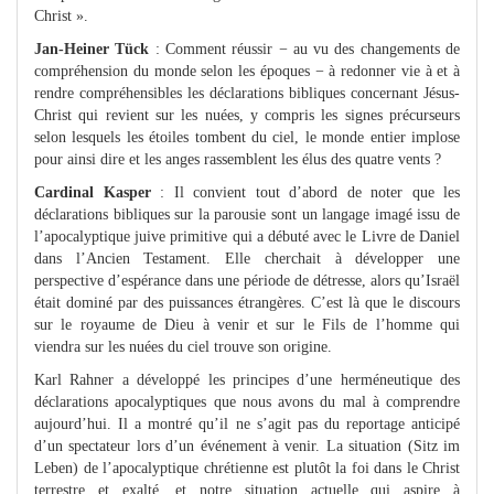
Christ ».
Jan-Heiner Tück
: Comment réussir − au vu des changements de
compréhension du monde selon les époques − à redonner vie à et à
rendre compréhensibles les déclarations bibliques concernant Jésus-
Christ qui revient sur les nuées, y compris les signes précurseurs
selon lesquels les étoiles tombent du ciel, le monde entier implose
pour ainsi dire et les anges rassemblent les élus des quatre vents ?
Cardinal Kasper
: Il convient tout d’abord de noter que les
déclarations bibliques sur la parousie sont un langage imagé issu de
l’apocalyptique juive primitive qui a débuté avec le Livre de Daniel
dans l’Ancien Testament. Elle cherchait à développer une
perspective d’espérance dans une période de détresse, alors qu’Israël
était dominé par des puissances étrangères. C’est là que le discours
sur le royaume de Dieu à venir et sur le Fils de l’homme qui
viendra sur les nuées du ciel trouve son origine.
Karl Rahner a développé les principes d’une herméneutique des
déclarations apocalyptiques que nous avons du mal à comprendre
aujourd’hui. Il a montré qu’il ne s’agit pas du reportage anticipé
d’un spectateur lors d’un événement à venir. La situation (Sitz im
Leben) de l’apocalyptique chrétienne est plutôt la foi dans le Christ
terrestre et exalté, et notre situation actuelle qui aspire à