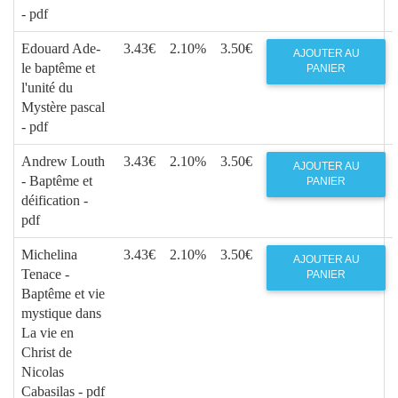
- pdf
Edouard Ade-
3.43€
2.10%
3.50€
AJOUTER AU
le baptême et
PANIER
l'unité du
Mystère pascal
- pdf
Andrew Louth
3.43€
2.10%
3.50€
AJOUTER AU
- Baptême et
PANIER
déification -
pdf
Michelina
3.43€
2.10%
3.50€
AJOUTER AU
Tenace -
PANIER
Baptême et vie
mystique dans
La vie en
Christ de
Nicolas
Cabasilas - pdf