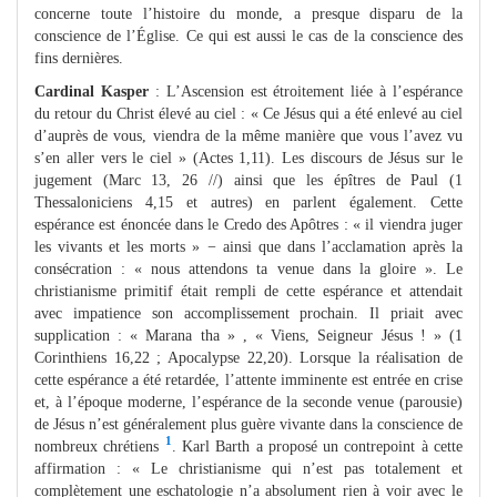
concerne toute l’histoire du monde, a presque disparu de la
conscience de l’Église. Ce qui est aussi le cas de la conscience des
fins dernières.
Cardinal Kasper
: L’Ascension est étroitement liée à l’espérance
du retour du Christ élevé au ciel : « Ce Jésus qui a été enlevé au ciel
d’auprès de vous, viendra de la même manière que vous l’avez vu
s’en aller vers le ciel » (Actes 1,11). Les discours de Jésus sur le
jugement (Marc 13, 26 //) ainsi que les épîtres de Paul (1
Thessaloniciens 4,15 et autres) en parlent également. Cette
espérance est énoncée dans le Credo des Apôtres : « il viendra juger
les vivants et les morts » − ainsi que dans l’acclamation après la
consécration : « nous attendons ta venue dans la gloire ». Le
christianisme primitif était rempli de cette espérance et attendait
avec impatience son accomplissement prochain. Il priait avec
supplication : « Marana tha » , « Viens, Seigneur Jésus ! » (1
Corinthiens 16,22 ; Apocalypse 22,20). Lorsque la réalisation de
cette espérance a été retardée, l’attente imminente est entrée en crise
et, à l’époque moderne, l’espérance de la seconde venue (parousie)
de Jésus n’est généralement plus guère vivante dans la conscience de
1
nombreux chrétiens
. Karl Barth a proposé un contrepoint à cette
affirmation : « Le christianisme qui n’est pas totalement et
complètement une eschatologie n’a absolument rien à voir avec le