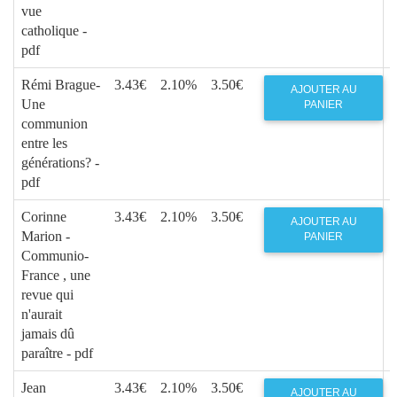
vue
catholique -
pdf
Rémi Brague-
3.43€
2.10%
3.50€
AJOUTER AU
Une
PANIER
communion
entre les
générations? -
pdf
Corinne
3.43€
2.10%
3.50€
AJOUTER AU
Marion -
PANIER
Communio-
France , une
revue qui
n'aurait
jamais dû
paraître - pdf
Jean
3.43€
2.10%
3.50€
AJOUTER AU