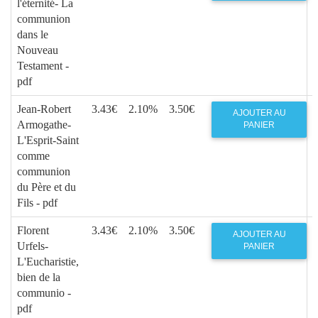
l'éternité- La
communion
dans le
Nouveau
Testament -
pdf
Jean-Robert
3.43€
2.10%
3.50€
AJOUTER AU
Armogathe-
PANIER
L'Esprit-Saint
comme
communion
du Père et du
Fils - pdf
Florent
3.43€
2.10%
3.50€
AJOUTER AU
Urfels-
PANIER
L'Eucharistie,
bien de la
communio -
pdf