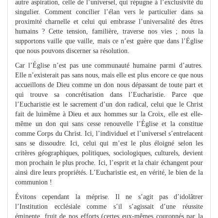
autre aspiration, celle de l’universel, qui répugne à l’exclusivité du
singulier. Comment concilier l’élan vers le particulier dans sa
proximité charnelle et celui qui embrasse l’universalité des êtres
humains ? Cette tension, familière, traverse nos vies ; nous la
supportons vaille que vaille, mais ce n’est guère que dans l’Église
que nous pouvons discerner sa résolution.
Car l’Église n’est pas une communauté humaine parmi d’autres.
Elle n’existerait pas sans nous, mais elle est plus encore ce que nous
accueillons de Dieu comme un don nous dépassant de toute part et
qui trouve sa concrétisation dans l’Eucharistie. Parce que
l’Eucharistie est le sacrement d’un don radical, celui que le Christ
fait de luimême à Dieu et aux hommes sur la Croix, elle est elle-
même un don qui sans cesse renouvelle l’Église et la constitue
comme Corps du Christ. Ici, l’individuel et l’universel s’entrelacent
sans se dissoudre. Ici, celui qui m’est le plus éloigné selon les
critères géographiques, politiques, sociologiques, culturels, devient
mon prochain le plus proche. Ici, l’esprit et la chair échangent pour
ainsi dire leurs propriétés. L’Eucharistie est, en vérité, le bien de la
communion !
Évitons cependant la méprise. Il ne s’agit pas d’idolâtrer
l’Institution ecclésiale comme s’il s’agissait d’une réussite
éminente, fruit de nos efforts (certes eux-mêmes couronnés par la