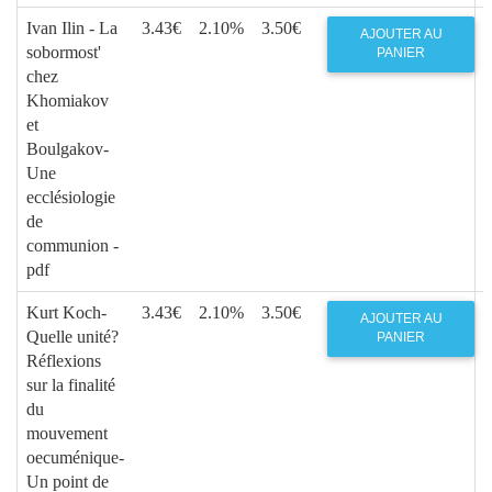
Ivan Ilin - La
3.43€
2.10%
3.50€
AJOUTER AU
sobormost'
PANIER
chez
Khomiakov
et
Boulgakov-
Une
ecclésiologie
de
communion -
pdf
Kurt Koch-
3.43€
2.10%
3.50€
AJOUTER AU
Quelle unité?
PANIER
Réflexions
sur la finalité
du
mouvement
oecuménique-
Un point de