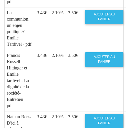
pdf
La
3.43€
2.10%
3.50€
AJOUTER AU
communion,
PANIER
un enjeu
politique?
Emilie
Tardivel - pdf
Francis
3.43€
2.10%
3.50€
AJOUTER AU
Russell
PANIER
Hittinger et
Emilie
tardivel - La
dignité de la
société-
Entretien -
pdf
Nathan Betz-
3.43€
2.10%
3.50€
AJOUTER AU
D'ici à
PANIER