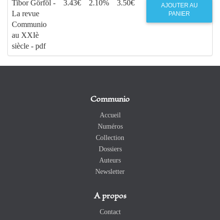
Tibor Görföl -
3.43€
2.10%
3.50€
AJOUTER AU
La revue
PANIER
Communio
au XXIè
siècle - pdf
Communio
Accueil
Numéros
Collection
Dossiers
Auteurs
Newsletter
A propos
Contact