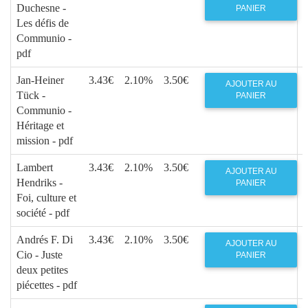
Duchesne -
PANIER
Les défis de
Communio -
pdf
Jan-Heiner
3.43€
2.10%
3.50€
AJOUTER AU
Tück -
PANIER
Communio -
Héritage et
mission - pdf
Lambert
3.43€
2.10%
3.50€
AJOUTER AU
Hendriks -
PANIER
Foi, culture et
société - pdf
Andrés F. Di
3.43€
2.10%
3.50€
AJOUTER AU
Cio - Juste
PANIER
deux petites
piécettes - pdf