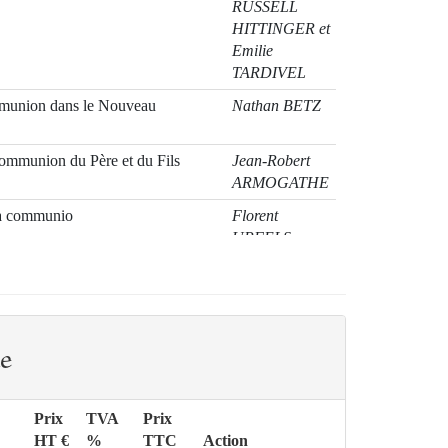
RUSSELL
HITTINGER et
Emilie
TARDIVEL
communion dans le Nouveau
Nathan BETZ
ommunion du Père et du Fils
Jean-Robert
ARMOGATHE
 la communio
Florent
URFELS
omiakov et Boulgakov − Une
Ivan ILIN
union
ions sur la finalité du mouvement
Kurt KOCH
 de vue catholique
e
s générations?
Rémi
BRAGUE
Prix
TVA
Prix
evue qui n’aurait jamais dû
Corinne
HT €
%
TTC
Action