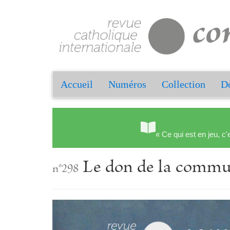
Accueil
Numéros
Collection
Do
« Ce qui est en jeu, c'
Le don de la commu
n°298