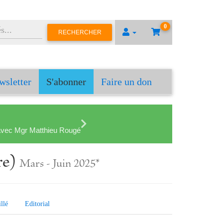
0
RECHERCHER
wsletter
S'abonner
Faire un don
en avec Mgr Matthieu Rougé
re)
Mars - Juin 2025*
llé
Editorial