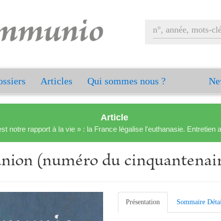
ssiers
Articles
Qui sommes nous ?
Ne
Article
est notre rapport à la vie » : la France légalise l'euthanasie. Entreti
nion (numéro du cinquantenai
Présentation
Sommaire Détai