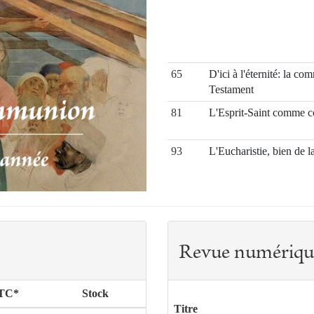
65
D'ici à l'éternité: la 
Testament
81
L'Esprit-Saint comme c
93
L'Eucharistie, bien de
105
La sobornost’ chez Kh
ecclésiologie de comm
121
Quelle unité ? − Réflex
oecuménique : un point
Revue numériqu
145
Une communion entre le
TTC*
Stock
163
Communio France, une r
Titre