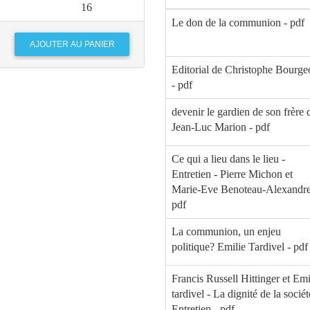
paraître
16
Le don de la communion - pdf
167
Les défis de Communi
179
Communio – Héritage e
Editorial de Christophe Bourge
- pdf
191
Foi,culture et société
devenir le gardien de son frère 
Jean-Luc Marion - pdf
195
Juste deux petites piècet
Ce qui a lieu dans le lieu -
199
La revue Communio au
Entretien - Pierre Michon et
Marie-Eve Benoteau-Alexandre
pdf
La communion, un enjeu
politique? Emilie Tardivel - pdf
Francis Russell Hittinger et Emi
tardivel - La dignité de la sociét
Entretien - pdf